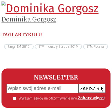
Dominika Gorgosz
TAGI ARTYKUŁU
targi ITM 2019
ITM Industry Europe 2019
ITM Polska
NEWSLETTER
ZAPISZ SIĘ
Zobacz więcej
Wyrażam zgodę na otrzymywanie informacji handlowej kierowanej do mnie za pomocą środków komunikacji elektronicznej w szczególności poczty elektronicznej zgodnie z przepisem art. 10 ust 2 ustawy z dnia 18 lipca 2002 roku o świadczeniu usług drogą elektroniczną (Dz. U. 144 z 2002 r. poz. 1204). Zgoda jest dobrowolna, jednak jej wyrażenie jest konieczne, aby otrzymywać newsletter.