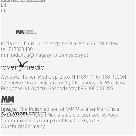
EN
DE
Redakcje i biura: ul. Strzegomska 42AB 53-611 Wrocław
tel. 71 7823 180
mm.redakcja@magazynprzemyslowy.pl
Wydawca: Raven Media sp. z o.o. NIP 897-17-67-168 REGON
021366963 Organ Rejestrowy: Sąd Rejonowy dla Wrocławia
Fabrycznej VI Wydział Gospodarczy KRS 0000370285
Licencja: The Polish edition of "MM MachinenMarkt" is a
publication of Raven Media sp. z o.o. licensed by Vogel
Communications Group GmbH & Co. KG, 97082
Wurzburg/Germany.