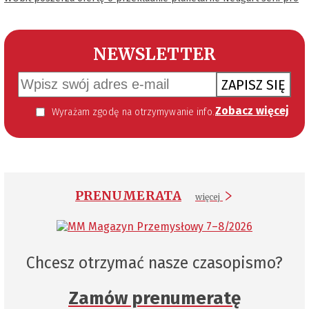
NEWSLETTER
ZAPISZ SIĘ
Zobacz więcej
Wyrażam zgodę na otrzymywanie informacji handlowej kierowanej do mnie za pomocą środków komunikacji elektronicznej w szczególności poczty elektronicznej zgodnie z przepisem art. 10 ust 2 ustawy z dnia 18 lipca 2002 roku o świadczeniu usług drogą elektroniczną (Dz. U. 144 z 2002 r. poz. 1204). Zgoda jest dobrowolna, jednak jej wyrażenie jest konieczne, aby otrzymywać newsletter.
PRENUMERATA
więcej
Chcesz otrzymać nasze czasopismo?
Zamów prenumeratę