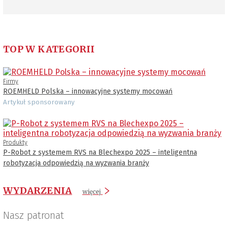
TOP W KATEGORII
Firmy
ROEMHELD Polska – innowacyjne systemy mocowań
Artykuł sponsorowany
Produkty
P-Robot z systemem RVS na Blechexpo 2025 – inteligentna
robotyzacja odpowiedzią na wyzwania branży
WYDARZENIA
więcej
Nasz patronat