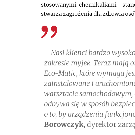
stosowanymi chemikaliami - stanow
stwarza zagrożenia dla zdrowia osó
– Nasi klienci bardzo wysok
zakresie myjek. Teraz mają 
Eco-Matic, które wymaga jesz
zainstalowane i uruchomion
warsztacie samochodowym, cz
odbywa się w sposób bezpiec
o to, by urządzenia funkcj
Borowczyk
, dyrektor zar