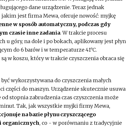
ugującego dane urządzenie. Teraz jednak
 jakim jest firma Mewa, oferuje nowość: myjkę
ienne w sposób automatyczny, podczas gdy
m czasie inne zadania
. W trakcie procesu
h u góry, na dole i po bokach, aplikowany jest płyn
cym do 6 barów i w temperaturze 41°C.
 w koszu, który w trakcie czyszczenia obraca się
 być wykorzystywana do czyszczenia małych
ści części do maszyn. Urządzenie skutecznie usuwa
e od stopnia zabrudzenia czas czyszczenia może
inut. Tak, jak wszystkie myjki firmy Mewa,
cjonuje na bazie płynu czyszczącego
i organicznych
, co - w porównaniu z tradycyjnie