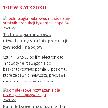
TOP W KATEGORII
Produkty
Technologia radarowa:
niewidzialny strażnik produkcji
żywności i napojów
Czujnik LW2720 od ifm electronic to
innowacyjne rozwiązanie do
bezkontaktowego pomiaru poziomu,
które zapewnia najwyższą precyzję i
niezawodność w wymagających
warunkach przemysłowych.
Produkty
Kompleksowe rozwiązanie dla