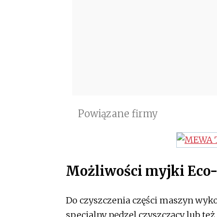
Powiązane firmy
Możliwości myjki Eco
Do czyszczenia części maszyn wyko
specjalny pędzel czyszczący lub t