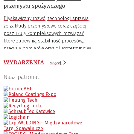
przemysłu spożywczego
Błyskawiczny rozwój technologii sprawia,
że zakłady przemysłowe coraz częściej
poszukują kompleksowych rozwiązań,
które zapewnią stabilność procesów,
precyzję pomiarów oraz długoterminową
trwałość komponentów.
WYDARZENIA
więcej
Nasz patronat