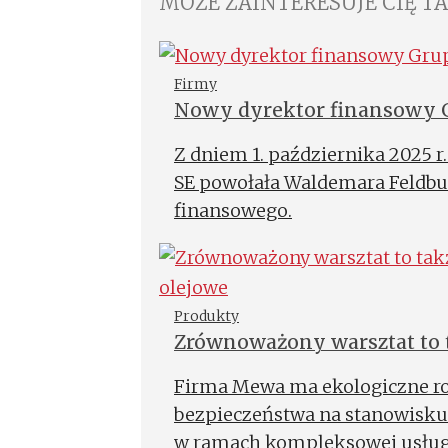
MOŻE ZAINTERESUJE CIĘ T
Firmy
Nowy dyrektor finansowy 
Z dniem 1. października 2025 r
SE powołała Waldemara Feldbu
finansowego.
Produkty
Zrównoważony warsztat to t
środowiska maty olejowe
Firma Mewa ma ekologiczne roz
bezpieczeństwa na stanowisku
w ramach kompleksowej usług