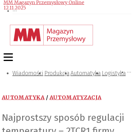
MM Magazyn Przemysłowy Online
12.11.2025
Wiadomości
Projektowanie i konstrukcje
Zarządzanie i IT
Tematy specjalne
Produkcja
Automatyka
Logistyka
AUTOMATYKA
/
AUTOMATYZACJA
Najprostszy sposób regulacji
temperatury – 2TCR1 firmy