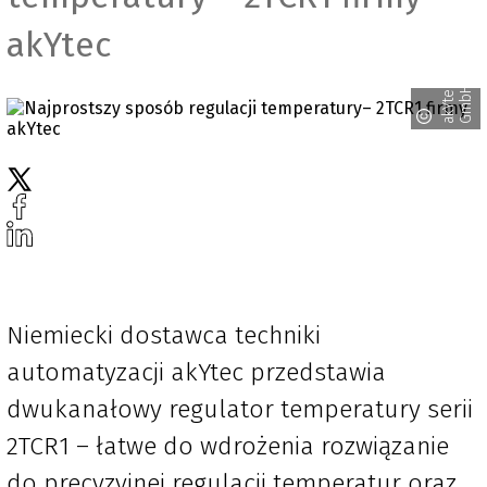
akYtec
a
k
Y
t
e
c
G
m
b
H
Niemiecki dostawca techniki
automatyzacji akYtec przedstawia
dwukanałowy regulator temperatury serii
2TCR1 – łatwe do wdrożenia rozwiązanie
do precyzyjnej regulacji temperatur oraz