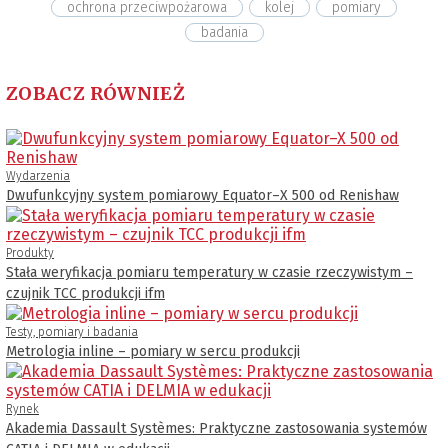
ochrona przeciwpożarowa
kolej
pomiary
badania
ZOBACZ RÓWNIEŻ
Wydarzenia
Dwufunkcyjny system pomiarowy Equator–X 500 od Renishaw
Produkty
Stała weryfikacja pomiaru temperatury w czasie rzeczywistym –
czujnik TCC produkcji ifm
Testy, pomiary i badania
Metrologia inline – pomiary w sercu produkcji
Rynek
Akademia Dassault Systèmes: Praktyczne zastosowania systemów