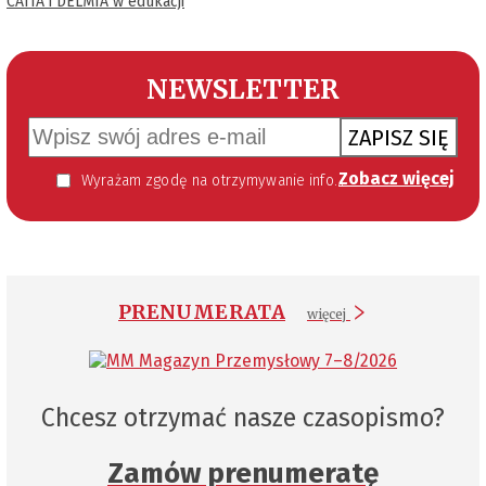
CATIA i DELMIA w edukacji
NEWSLETTER
ZAPISZ SIĘ
Zobacz więcej
Wyrażam zgodę na otrzymywanie informacji handlowej kierowanej do mnie za pomocą środków komunikacji elektronicznej w szczególności poczty elektronicznej zgodnie z przepisem art. 10 ust 2 ustawy z dnia 18 lipca 2002 roku o świadczeniu usług drogą elektroniczną (Dz. U. 144 z 2002 r. poz. 1204). Zgoda jest dobrowolna, jednak jej wyrażenie jest konieczne, aby otrzymywać newsletter.
PRENUMERATA
więcej
Chcesz otrzymać nasze czasopismo?
Zamów prenumeratę