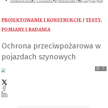
Wiadomości
Projektowanie i konstrukcje
Zarządzanie i IT
Tematy specjalne
Produkcja
Automatyka
Logistyka
PROJEKTOWANIE I KONSTRUKCJE
/
TESTY,
POMIARY I BADANIA
Ochrona przeciwpożarowa w
pojazdach szynowych
Siemens