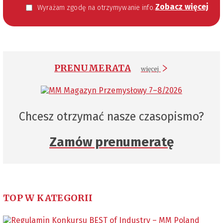
Zobacz więcej
Wyrażam zgodę na otrzymywanie informacji handlowej kierowanej do mnie za pomocą środków komunikacji elektronicznej w szczególności poczty elektronicznej zgodnie z przepisem art. 10 ust 2 ustawy z dnia 18 lipca 2002 roku o świadczeniu usług drogą elektroniczną (Dz. U. 144 z 2002 r. poz. 1204). Zgoda jest dobrowolna, jednak jej wyrażenie jest konieczne, aby otrzymywać newsletter.
PRENUMERATA
więcej
Chcesz otrzymać nasze czasopismo?
Zamów prenumeratę
TOP W KATEGORII