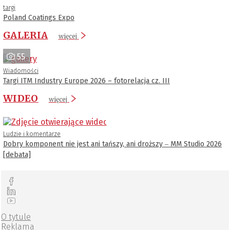
targi
Poland Coatings Expo
GALERIA
więcej
55
Wiadomości
Targi ITM Industry Europe 2026 – fotorelacja cz. III
WIDEO
więcej
Ludzie i komentarze
Dobry komponent nie jest ani tańszy, ani droższy ‒ MM Studio 2026
[debata]
O tytule
Reklama