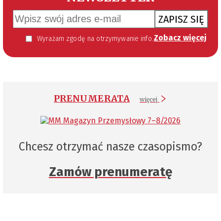
ZAPISZ SIĘ
Zobacz więcej
Wyrażam zgodę na otrzymywanie informacji handlowej kierowanej do mnie za pomocą środków komunikacji elektronicznej w szczególności poczty elektronicznej zgodnie z przepisem art. 10 ust 2 ustawy z dnia 18 lipca 2002 roku o świadczeniu usług drogą elektroniczną (Dz. U. 144 z 2002 r. poz. 1204). Zgoda jest dobrowolna, jednak jej wyrażenie jest konieczne, aby otrzymywać newsletter.
PRENUMERATA
więcej
Chcesz otrzymać nasze czasopismo?
Zamów prenumeratę