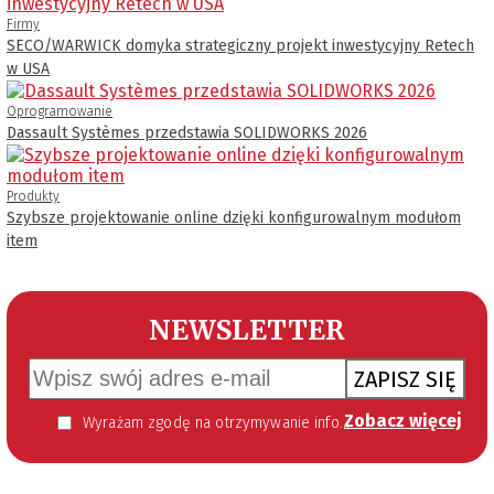
Firmy
SECO/WARWICK domyka strategiczny projekt inwestycyjny Retech
w USA
Oprogramowanie
Dassault Systèmes przedstawia SOLIDWORKS 2026
Produkty
Szybsze projektowanie online dzięki konfigurowalnym modułom
item
NEWSLETTER
ZAPISZ SIĘ
Zobacz więcej
Wyrażam zgodę na otrzymywanie informacji handlowej kierowanej do mnie za pomocą środków komunikacji elektronicznej w szczególności poczty elektronicznej zgodnie z przepisem art. 10 ust 2 ustawy z dnia 18 lipca 2002 roku o świadczeniu usług drogą elektroniczną (Dz. U. 144 z 2002 r. poz. 1204). Zgoda jest dobrowolna, jednak jej wyrażenie jest konieczne, aby otrzymywać newsletter.