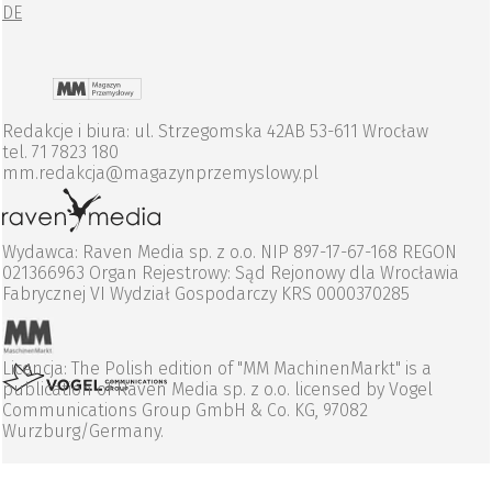
DE
Redakcje i biura: ul. Strzegomska 42AB 53-611 Wrocław
tel. 71 7823 180
mm.redakcja@magazynprzemyslowy.pl
Wydawca: Raven Media sp. z o.o. NIP 897-17-67-168 REGON
021366963 Organ Rejestrowy: Sąd Rejonowy dla Wrocławia
Fabrycznej VI Wydział Gospodarczy KRS 0000370285
Licencja: The Polish edition of "MM MachinenMarkt" is a
publication of Raven Media sp. z o.o. licensed by Vogel
Communications Group GmbH & Co. KG, 97082
Wurzburg/Germany.