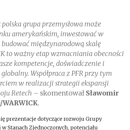
jak polska grupa przemysłowa może
rynku amerykańskim, inwestować w
i budować międzynarodową skalę
K to ważny etap wzmacniania obecności
nasze kompetencje, doświadczenie i
globalny. Współpraca z PFR przy tym
ciem w realizacji strategii ekspansji
woju Retech –
skomentował
Sławomir
O/WARWICK
.
ię prezentacje dotyczące rozwoju Grupy
 w Stanach Zjednoczonych, potencjału