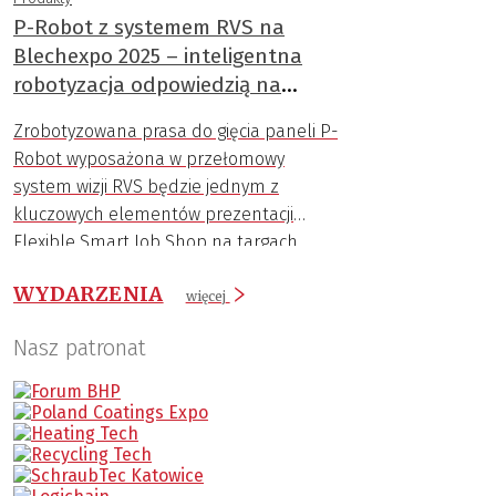
P-Robot z systemem RVS na
Blechexpo 2025 – inteligentna
robotyzacja odpowiedzią na
wyzwania branży
Zrobotyzowana prasa do gięcia paneli P-
Robot wyposażona w przełomowy
system wizji RVS będzie jednym z
kluczowych elementów prezentacji
Flexible Smart Job Shop na targach
Blechexpo 2025.
WYDARZENIA
więcej
Nasz patronat