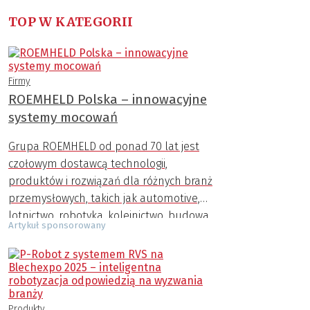
TOP W KATEGORII
Firmy
ROEMHELD Polska – innowacyjne
systemy mocowań
Grupa ROEMHELD od ponad 70 lat jest
czołowym dostawcą technologii,
produktów i rozwiązań dla różnych branż
przemysłowych, takich jak automotive,
lotnictwo, robotyka, kolejnictwo, budowa
Artykuł sponsorowany
maszyn, przemysł AGD, zbrojeniowy,
medyczny i inne.
Produkty