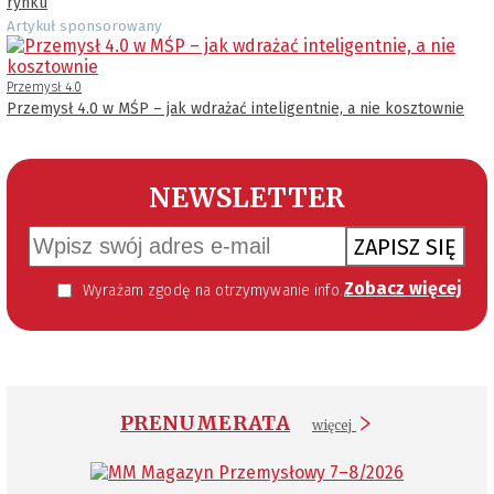
rynku
Artykuł sponsorowany
Przemysł 4.0
Przemysł 4.0 w MŚP – jak wdrażać inteligentnie, a nie kosztownie
NEWSLETTER
ZAPISZ SIĘ
Zobacz więcej
Wyrażam zgodę na otrzymywanie informacji handlowej kierowanej do mnie za pomocą środków komunikacji elektronicznej w szczególności poczty elektronicznej zgodnie z przepisem art. 10 ust 2 ustawy z dnia 18 lipca 2002 roku o świadczeniu usług drogą elektroniczną (Dz. U. 144 z 2002 r. poz. 1204). Zgoda jest dobrowolna, jednak jej wyrażenie jest konieczne, aby otrzymywać newsletter.
PRENUMERATA
więcej