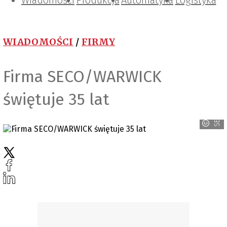
Wiadomości
Projektowanie i konstrukcje
Zarządzanie i IT
Tematy specjalne
Produkcja
Automatyka
Logistyka
WIADOMOŚCI
/
FIRMY
Firma SECO/WARWICK
SECO/WARWICK
świętuje 35 lat