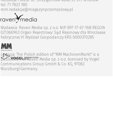
tel. 71 7823 180
mm.redakcja@magazynprzemyslowy.pl
Wydawca: Raven Media sp. z o.o. NIP 897-17-67-168 REGON
021366963 Organ Rejestrowy: Sąd Rejonowy dla Wrocławia
Fabrycznej VI Wydział Gospodarczy KRS 0000370285
Licencja: The Polish edition of "MM MachinenMarkt" is a
publication of Raven Media sp. z o.o. licensed by Vogel
Communications Group GmbH & Co. KG, 97082
Wurzburg/Germany.