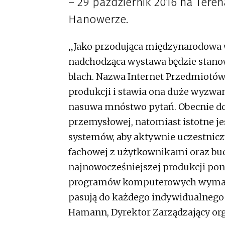
– 29 październik 2016 na Ter
Hanowerze.
„Jako przodująca międzynarodowa w
nadchodząca wystawa będzie stanow
blach. Nazwa Internet Przedmiotów 
produkcji i stawia ona duże wyzwan
nasuwa mnóstwo pytań. Obecnie d
przemysłowej, natomiast istotne j
systemów, aby aktywnie uczestnic
fachowej z użytkownikami oraz bud
najnowocześniejszej produkcji po
programów komputerowych wymaga
pasują do każdego indywidualnego 
Hamann, Dyrektor Zarządzający org