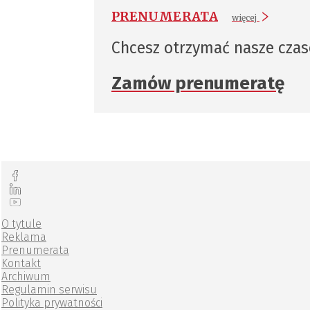
PRENUMERATA
więcej
Chcesz otrzymać nasze cza
Zamów prenumeratę
O tytule
Reklama
Prenumerata
Kontakt
Archiwum
Regulamin serwisu
Polityka prywatności