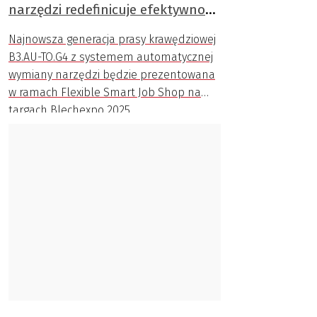
narzędzi redefinicuje efektywność
gięcia
Najnowsza generacja prasy krawędziowej
B3.AU-TO.G4 z systemem automatycznej
wymiany narzędzi będzie prezentowana
w ramach Flexible Smart Job Shop na
targach Blechexpo 2025.