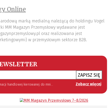
y Online
arodową marką medialną należącą do holdingu Vogel
ki MM Magazyn Przemysłowy wydawane jest
gazynprzemyslowy.pl oraz realizowana jest
rketingowymi) w przemysłowym sektorze B2B.
EWSLETTER
ZAPISZ SIĘ
Zobacz więcej
 lipca 2002 roku o świadczeniu usług drogą elektroniczną (Dz. U. 144 z 2002 r. poz. 1204). Zgoda jest dobrowolna, jednak jej wyrażenie jest konieczne, aby otrzymywać newsletter.