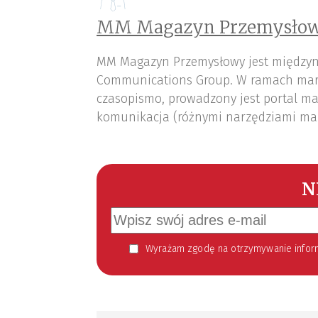
MM Magazyn Przemysłow
MM Magazyn Przemysłowy jest międzyn
Communications Group. W ramach mar
czasopismo, prowadzony jest portal ma
komunikacja (różnymi narzędziami ma
N
Wyrażam zgodę na otrzymywanie informacji handlowej kierowanej do mnie za pomocą środków komunikacji elektronicznej w szczególności poczty elektronicznej zgodnie z przepisem art. 10 ust 2 ustawy z dnia 18