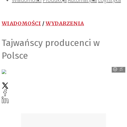
Wiadomości
Projektowanie i konstrukcje
Zarządzanie i IT
Tematy specjalne
Produkcja
Automatyka
Logistyka
WIADOMOŚCI
/
WYDARZENIA
Tajwańscy producenci w
Polsce
TAITRA