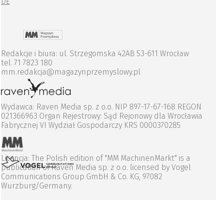
DE
Redakcje i biura: ul. Strzegomska 42AB 53-611 Wrocław
tel. 71 7823 180
mm.redakcja@magazynprzemyslowy.pl
Wydawca: Raven Media sp. z o.o. NIP 897-17-67-168 REGON
021366963 Organ Rejestrowy: Sąd Rejonowy dla Wrocławia
Fabrycznej VI Wydział Gospodarczy KRS 0000370285
Licencja: The Polish edition of "MM MachinenMarkt" is a
publication of Raven Media sp. z o.o. licensed by Vogel
Communications Group GmbH & Co. KG, 97082
Wurzburg/Germany.