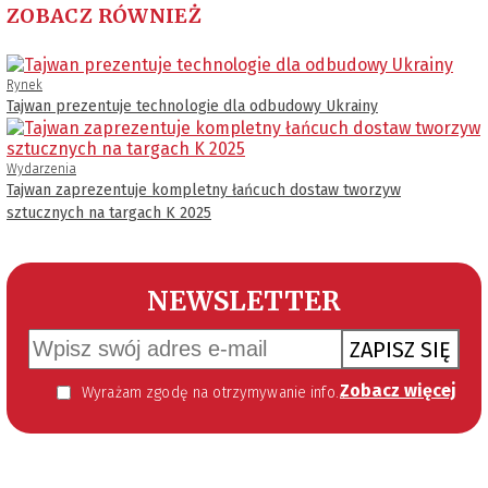
ZOBACZ RÓWNIEŻ
Rynek
Tajwan prezentuje technologie dla odbudowy Ukrainy
Wydarzenia
Tajwan zaprezentuje kompletny łańcuch dostaw tworzyw
sztucznych na targach K 2025
NEWSLETTER
ZAPISZ SIĘ
Zobacz więcej
Wyrażam zgodę na otrzymywanie informacji handlowej kierowanej do mnie za pomocą środków komunikacji elektronicznej w szczególności poczty elektronicznej zgodnie z przepisem art. 10 ust 2 ustawy z dnia 18 lipca 2002 roku o świadczeniu usług drogą elektroniczną (Dz. U. 144 z 2002 r. poz. 1204). Zgoda jest dobrowolna, jednak jej wyrażenie jest konieczne, aby otrzymywać newsletter.