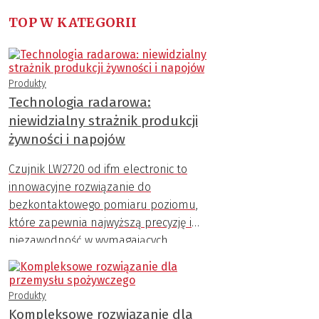
TOP W KATEGORII
Produkty
Technologia radarowa:
niewidzialny strażnik produkcji
żywności i napojów
Czujnik LW2720 od ifm electronic to
innowacyjne rozwiązanie do
bezkontaktowego pomiaru poziomu,
które zapewnia najwyższą precyzję i
niezawodność w wymagających
warunkach przemysłowych.
Produkty
Kompleksowe rozwiązanie dla