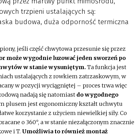
ową przez martwy punkt mimośrodu,
owych trzpieni ustalających są:
łaska budowa, duża odporność termiczna
piony, jeśli część chwytowa przesunie się przez
or może wygodnie luzować jeden sworzeń po
chwytów w stanie wysuniętym.
Ta funkcja jest
niach ustalających z rowkiem zatrzaskowym, w
cany w pozycji wyciągniętej – proces trwa więc
rodową nadają się natomiast
do wygodnego
m plusem jest ergonomiczny kształt uchwytu
twe korzystanie z użyciem niewielkiej siły. Co
racane o 360°, a w stanie niezałączonym znacznie
kowe i T.
Umożliwia to również montaż