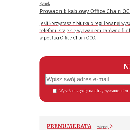
Rynek
Prowadnik kablowy Office Chain OC
Jeśli korzystasz z biurka o regulowanej w
telefonu staje się wyzwaniem zarówno funkc
w postaci Office Chain OCO.
N
Wyrażam zgodę na otrzymywanie informacji handlowej kierowanej do mnie za pomocą środków komunikacji elektronicznej w szczególności poczty elektronicznej zgodnie z przepisem art. 10 ust 2 ustawy z dnia 18
PRENUMERATA
więcej