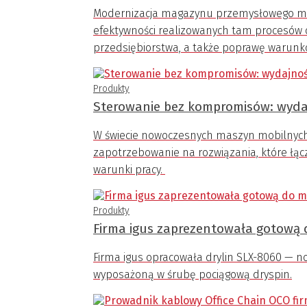
Modernizacja magazynu przemysłowego ma n
efektywności realizowanych tam procesów o
przedsiębiorstwa, a także poprawę warunkó
Produkty
Sterowanie bez kompromisów: wyda
W świecie nowoczesnych maszyn mobilnych
zapotrzebowanie na rozwiązania, które łą
warunki pracy.
Produkty
Firma igus zaprezentowała gotową 
Firma igus opracowała drylin SLX-8060 — 
wyposażoną w śrubę pociągową dryspin.