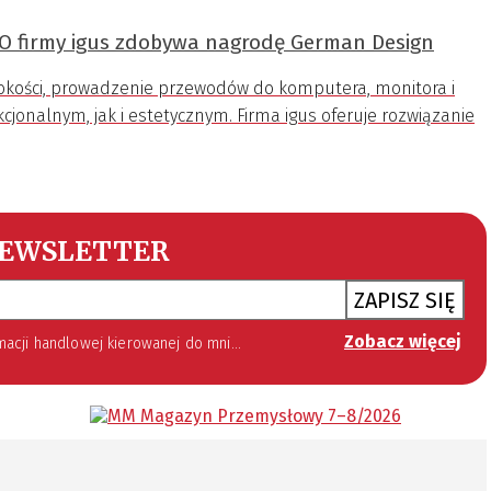
O firmy igus zdobywa nagrodę German Design
ysokości, prowadzenie przewodów do komputera, monitora i
jonalnym, jak i estetycznym. Firma igus oferuje rozwiązanie
EWSLETTER
ZAPISZ SIĘ
Zobacz więcej
 lipca 2002 roku o świadczeniu usług drogą elektroniczną (Dz. U. 144 z 2002 r. poz. 1204). Zgoda jest dobrowolna, jednak jej wyrażenie jest konieczne, aby otrzymywać newsletter.