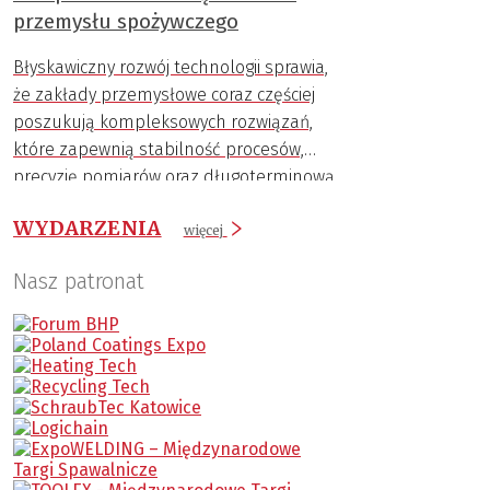
przemysłu spożywczego
Błyskawiczny rozwój technologii sprawia,
że zakłady przemysłowe coraz częściej
poszukują kompleksowych rozwiązań,
które zapewnią stabilność procesów,
precyzję pomiarów oraz długoterminową
trwałość komponentów.
WYDARZENIA
więcej
Nasz patronat