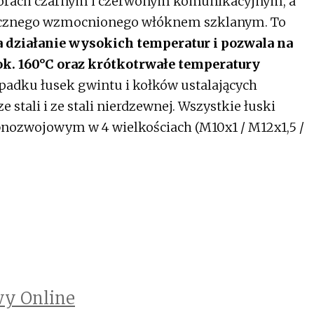
lorach czarnym i czerwonym komunikacyjnym, a
ucznego wzmocnionego włóknem szklanym. To
 działanie wysokich temperatur i pozwala na
ok. 160°C oraz krótkotrwałe temperatury
padku łusek gwintu i kołków ustalających
stali i ze stali nierdzewnej. Wszystkie łuski
nozwojowym w 4 wielkościach (M10x1 / M12x1,5 /
y Online