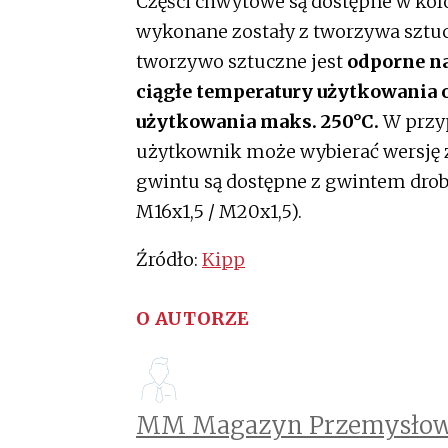
Części chwytowe są dostępne w ko
wykonane zostały z tworzywa szt
tworzywo sztuczne jest
odporne na
ciągłe temperatury użytkowania 
użytkowania maks. 250°C.
W przy
użytkownik może wybierać wersję ze 
gwintu są dostępne z gwintem drob
M16x1,5 / M20x1,5).
Źródło:
Kipp
O AUTORZE
MM Magazyn Przemysłow