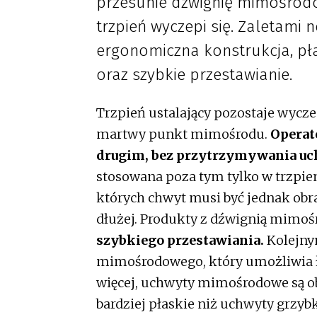
przesunie dźwignię mimośrod
trzpień wyczepi się. Zaletami n
ergonomiczna konstrukcja, p
oraz szybkie przestawianie.
Trzpień ustalający pozostaje wycze
martwy punkt mimośrodu.
Operat
drugim, bez przytrzymywania u
stosowana poza tym tylko w trzpie
których chwyt musi być jednak obra
dłużej. Produkty z dźwignią mimoś
szybkiego przestawiania.
Kolejny
mimośrodowego, który umożliwia ła
więcej, uchwyty mimośrodowe są ob
bardziej płaskie niż uchwyty grzyb