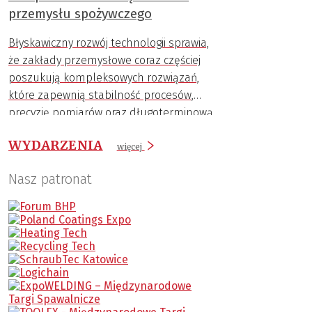
przemysłu spożywczego
Błyskawiczny rozwój technologii sprawia,
że zakłady przemysłowe coraz częściej
poszukują kompleksowych rozwiązań,
które zapewnią stabilność procesów,
precyzję pomiarów oraz długoterminową
trwałość komponentów.
WYDARZENIA
więcej
Nasz patronat