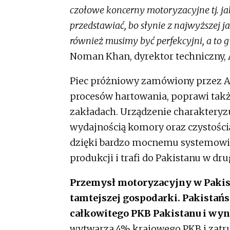
czołowe koncerny motoryzacyjne tj. ja
przedstawiać, bo słynie z najwyższej ja
również musimy być perfekcyjni, a to
Noman Khan, dyrektor techniczny, 
Piec próżniowy zamówiony przez A
procesów hartowania, poprawi tak
zakładach. Urządzenie charakteryzu
wydajnością komory oraz czystością
dzięki bardzo mocnemu systemowi 
produkcji i trafi do Pakistanu w dru
Przemysł motoryzacyjny w Pakist
tamtejszej gospodarki. Pakistań
całkowitego PKB Pakistanu i wyn
wytwarza 4% krajowego PKB i zatru