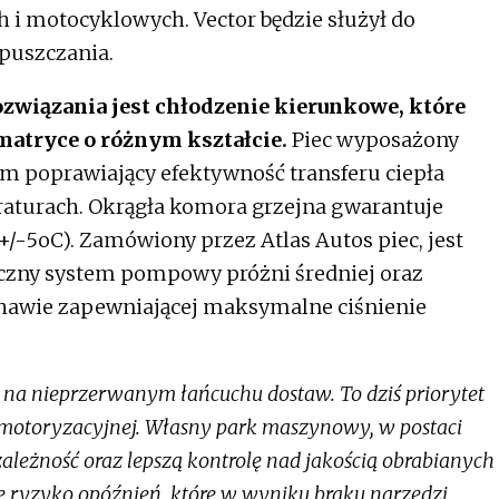
 i motocyklowych. Vector będzie służył do
dpuszczania.
wiązania jest chłodzenie kierunkowe, które
matryce o różnym kształcie.
Piec wyposażony
em poprawiający efektywność transferu ciepła
raturach. Okrągła komora grzejna gwarantuje
+/-5oC). Zamówiony przez Atlas Autos piec, jest
zny system pompowy próżni średniej oraz
hawie zapewniającej maksymalne ciśnienie
o na nieprzerwanym łańcuchu dostaw. To dziś priorytet
y motoryzacyjnej. Własny park maszynowy, w postaci
zależność oraz lepszą kontrolę nad jakością obrabianych
e ryzyko opóźnień, które w wyniku braku narzędzi