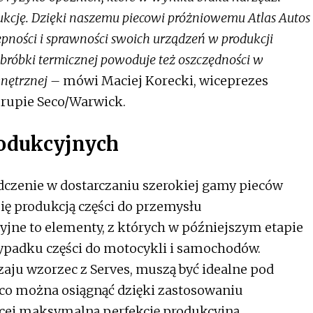
ukcję. Dzięki naszemu piecowi próżniowemu Atlas Autos
pności i sprawności swoich urządzeń w produkcji
obróbki termicznej powoduje też oszczędności w
wnętrznej –
mówi Maciej Korecki, wiceprezes
rupie Seco/Warwick.
odukcyjnych
zenie w dostarczaniu szerokiej gamy pieców
ię produkcją części do przemysłu
jne to elementy, z których w późniejszym etapie
wypadku części do motocykli i samochodów.
aju wzorzec z Serves, muszą być idealne pod
 co można osiągnąć dzięki zastosowaniu
cej maksymalną perfekcję produkcyjną.