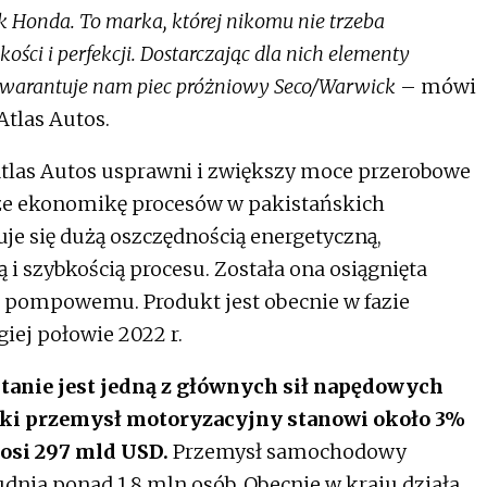
k Honda. To marka, której nikomu nie trzeba
kości i perfekcji. Dostarczając dla nich elementy
 gwarantuje nam piec próżniowy Seco/Warwick
– mówi
Atlas Autos.
tlas Autos usprawni i zwiększy moce przerobowe
że ekonomikę procesów w pakistańskich
je się dużą oszczędnością energetyczną,
 i szybkością procesu. Została ona osiągnięta
pompowemu. Produkt jest obecnie w fazie
giej połowie 2022 r.
anie jest jedną z głównych sił napędowych
ski przemysł motoryzacyjny stanowi około 3%
osi 297 mld USD.
Przemysł samochodowy
dnia ponad 1,8 mln osób. Obecnie w kraju działa