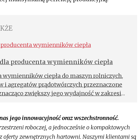
AKŻE
 dla producenta wymienników ciepła
a wymienników ciepła do maszyn rolniczych,
w i agregatów prądotwórczych przeznaczone
 znacząco zwiększy jego wydajność w zakresie
h chłodnic przeznaczonych do samochodów
nas jego innowacyjność oraz wszechstronność.
rzestrzeni roboczej, a jednocześnie o kompaktowych
z oferty zewnętrznych hartowni. Naszymi klientami są