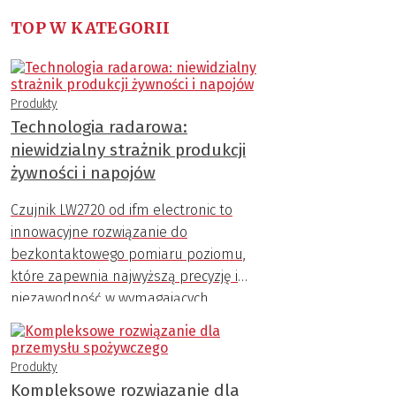
TOP W KATEGORII
Produkty
Technologia radarowa:
niewidzialny strażnik produkcji
żywności i napojów
Czujnik LW2720 od ifm electronic to
innowacyjne rozwiązanie do
bezkontaktowego pomiaru poziomu,
które zapewnia najwyższą precyzję i
niezawodność w wymagających
warunkach przemysłowych.
Produkty
Kompleksowe rozwiązanie dla