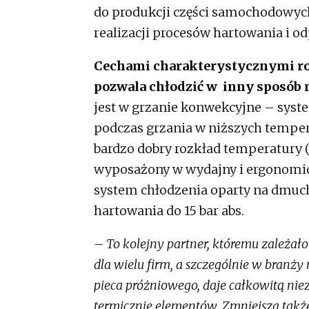
do produkcji części samochodowych
realizacji procesów hartowania i o
Cechami charakterystycznymi roz
pozwala chłodzić w inny sposób 
jest w grzanie konwekcyjne – syst
podczas grzania w niższych tempe
bardzo dobry rozkład temperatury (
wyposażony w wydajny i ergonomic
system chłodzenia oparty na dmuc
hartowania do 15 bar abs.
– To kolejny partner, któremu zależał
dla wielu firm, a szczególnie w branż
pieca próżniowego, daje całkowitą nie
termicznie elementów. Zmniejsza takż