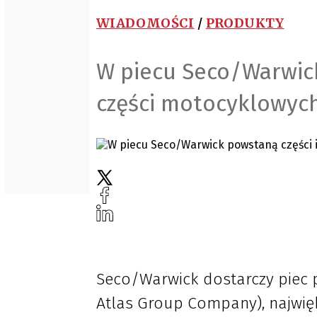
WIADOMOŚCI
/
PRODUKTY
W piecu Seco/Warwick
części motocyklowyc
Seco/Warwick dostarczy piec p
Atlas Group Company), najwi