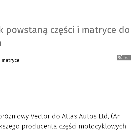
 powstaną części i matryce do
Seco/Warwick
h
różniowy Vector do Atlas Autos Ltd, (An
ększego producenta części motocyklowych