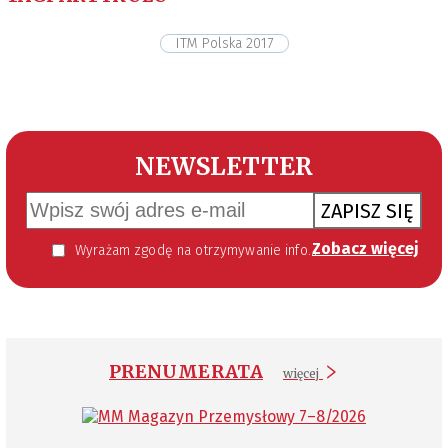
ITM Polska 2017
NEWSLETTER
ZAPISZ SIĘ
Zobacz więcej
Wyrażam zgodę na otrzymywanie informacji handlowej kierowanej do mnie za pomocą środków komunikacji elektronicznej w szczególności poczty elektronicznej zgodnie z przepisem art. 10 ust 2 ustawy z dnia 18 lipca 2002 roku o świadczeniu usług drogą elektroniczną (Dz. U. 144 z 2002 r. poz. 1204). Zgoda jest dobrowolna, jednak jej wyrażenie jest konieczne, aby otrzymywać newsletter.
PRENUMERATA
więcej