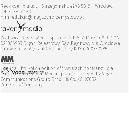
Redakcje i biura: ul. Strzegomska 42AB 53-611 Wrocław
tel. 71 7823 180
mm.redakcja@magazynprzemyslowy.pl
Wydawca: Raven Media sp. z o.o. NIP 897-17-67-168 REGON
021366963 Organ Rejestrowy: Sąd Rejonowy dla Wrocławia
Fabrycznej VI Wydział Gospodarczy KRS 0000370285
Licencja: The Polish edition of "MM MachinenMarkt" is a
publication of Raven Media sp. z o.o. licensed by Vogel
Communications Group GmbH & Co. KG, 97082
Wurzburg/Germany.