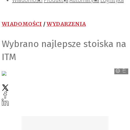
Wiadomości
Projektowanie i konstrukcje
Zarządzanie i IT
Tematy specjalne
Produkcja
Automatyka
Logistyka
WIADOMOŚCI
/
WYDARZENIA
Wybrano najlepsze stoiska na
ITM
ITM