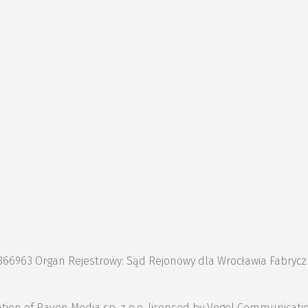
1366963 Organ Rejestrowy: Sąd Rejonowy dla Wrocławia Fabryc
lication of Raven Media sp. z o.o. licensed by Vogel Communi