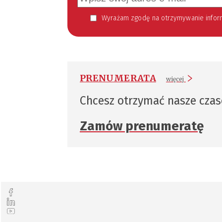
Wyrażam zgodę na otrzymywanie informacji handlowej kierowanej do mnie za pomocą środków komunikacji elektronicznej w szczególności poczty elektronicznej zgodnie z przepisem art. 10 ust 2 ustawy z dnia 18
PRENUMERATA
więcej
Chcesz otrzymać nasze cza
Zamów prenumeratę