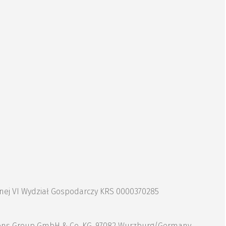
znej VI Wydział Gospodarczy KRS 0000370285
cations Group GmbH & Co. KG, 97082 Wurzburg/Germany.