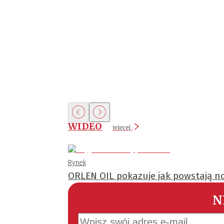
WIDEO
więcej
Rynek
ORLEN OIL pokazuje jak powstają no
N