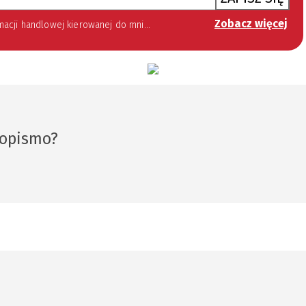
Zobacz więcej
 lipca 2002 roku o świadczeniu usług drogą elektroniczną (Dz. U. 144 z 2002 r. poz. 1204). Zgoda jest dobrowolna, jednak jej wyrażenie jest konieczne, aby otrzymywać newsletter.
sopismo?