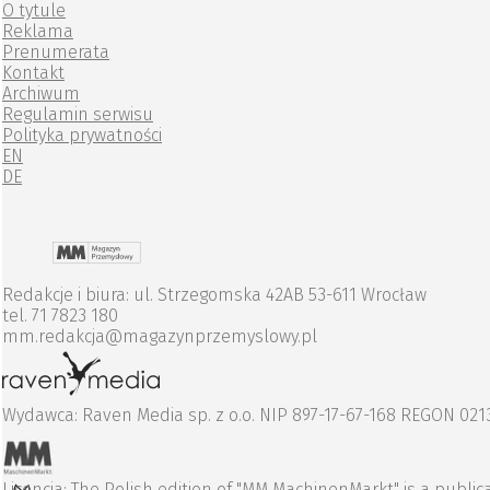
O tytule
Reklama
Prenumerata
Kontakt
Archiwum
Regulamin serwisu
Polityka prywatności
EN
DE
Redakcje i biura: ul. Strzegomska 42AB 53-611 Wrocław
tel. 71 7823 180
mm.redakcja@magazynprzemyslowy.pl
Wydawca: Raven Media sp. z o.o. NIP 897-17-67-168 REGON 02
Licencja: The Polish edition of "MM MachinenMarkt" is a pub