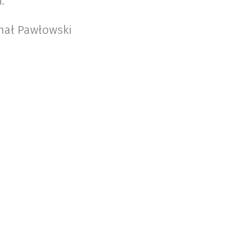
.
hał Pawłowski