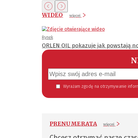
WIDEO
więcej
Rynek
ORLEN OIL pokazuje jak powstają no
N
Wyrażam zgodę na otrzymywanie informacji handlowej kierowanej do mnie za pomocą środków komunikacji elektronicznej w szczególności poczty elektronicznej zgodnie z przepisem art. 10 ust 2 ustawy z dnia 18
PRENUMERATA
więcej
Chcesz otrzymać nasze cza