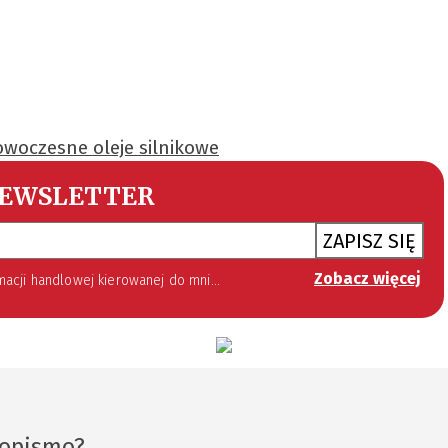
woczesne oleje silnikowe
EWSLETTER
ZAPISZ SIĘ
Zobacz więcej
 lipca 2002 roku o świadczeniu usług drogą elektroniczną (Dz. U. 144 z 2002 r. poz. 1204). Zgoda jest dobrowolna, jednak jej wyrażenie jest konieczne, aby otrzymywać newsletter.
sopismo?