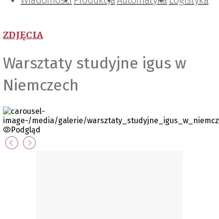
Wiadomości
Projektowanie i konstrukcje
Zarządzanie i IT
Tematy specjalne
Produkcja
Automatyka
Logistyka
ZDJĘCIA
Warsztaty studyjne igus w
Niemczech
Podgląd