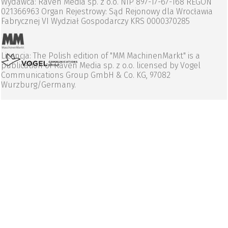
Wydawca: Raven Media sp. z o.o. NIP 897-17-67-168 REGON
021366963 Organ Rejestrowy: Sąd Rejonowy dla Wrocławia
Fabrycznej VI Wydział Gospodarczy KRS 0000370285
Licencja: The Polish edition of "MM MachinenMarkt" is a
publication of Raven Media sp. z o.o. licensed by Vogel
Communications Group GmbH & Co. KG, 97082
Wurzburg/Germany.