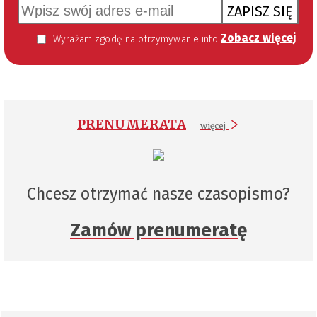
ZAPISZ SIĘ
Zobacz więcej
Wyrażam zgodę na otrzymywanie informacji handlowej kierowanej do mnie za pomocą środków komunikacji elektronicznej w szczególności poczty elektronicznej zgodnie z przepisem art. 10 ust 2 ustawy z dnia 18 lipca 2002 roku o świadczeniu usług drogą elektroniczną (Dz. U. 144 z 2002 r. poz. 1204). Zgoda jest dobrowolna, jednak jej wyrażenie jest konieczne, aby otrzymywać newsletter.
PRENUMERATA
więcej
Chcesz otrzymać nasze czasopismo?
Zamów prenumeratę