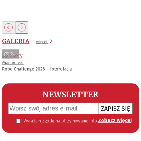
GALERIA
więcej
24
Wiadomości
Robo Challenge 2026 – fotorelacja
NEWSLETTER
ZAPISZ SIĘ
Zobacz więcej
Wyrażam zgodę na otrzymywanie informacji handlowej kierowanej do mnie za pomocą środków komunikacji elektronicznej w szczególności poczty elektronicznej zgodnie z przepisem art. 10 ust 2 ustawy z dnia 18 lipca 2002 roku o świadczeniu usług drogą elektroniczną (Dz. U. 144 z 2002 r. poz. 1204). Zgoda jest dobrowolna, jednak jej wyrażenie jest konieczne, aby otrzymywać newsletter.