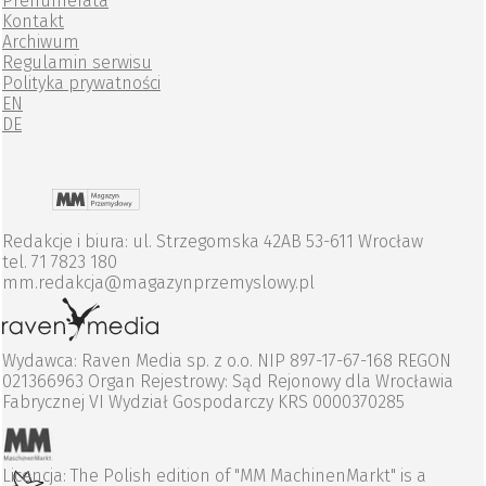
Prenumerata
Kontakt
Archiwum
Regulamin serwisu
Polityka prywatności
EN
DE
Redakcje i biura: ul. Strzegomska 42AB 53-611 Wrocław
tel. 71 7823 180
mm.redakcja@magazynprzemyslowy.pl
Wydawca: Raven Media sp. z o.o. NIP 897-17-67-168 REGON
021366963 Organ Rejestrowy: Sąd Rejonowy dla Wrocławia
Fabrycznej VI Wydział Gospodarczy KRS 0000370285
Licencja: The Polish edition of "MM MachinenMarkt" is a