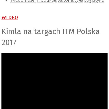
Wiadomości
Projektowanie i konstrukcje
Zarządzanie i IT
Tematy specjalne
Produkcja
Automatyka
Logistyka
WIDEO
Kimla na targach ITM Polska
2017