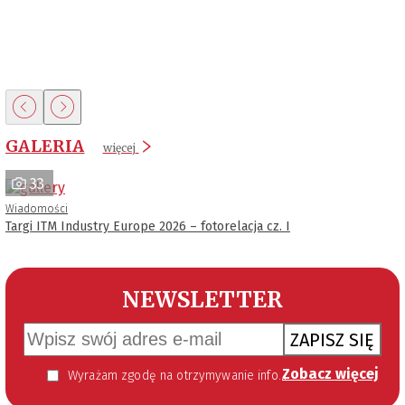
GALERIA
więcej
33
Wiadomości
Targi ITM Industry Europe 2026 – fotorelacja cz. I
NEWSLETTER
ZAPISZ SIĘ
Zobacz więcej
Wyrażam zgodę na otrzymywanie informacji handlowej kierowanej do mnie za pomocą środków komunikacji elektronicznej w szczególności poczty elektronicznej zgodnie z przepisem art. 10 ust 2 ustawy z dnia 18 lipca 2002 roku o świadczeniu usług drogą elektroniczną (Dz. U. 144 z 2002 r. poz. 1204). Zgoda jest dobrowolna, jednak jej wyrażenie jest konieczne, aby otrzymywać newsletter.