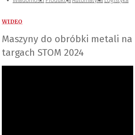
Wiadomości
Projektowanie i konstrukcje
Zarządzanie i IT
Tematy specjalne
Produkcja
Automatyka
Logistyka
WIDEO
Maszyny do obróbki metali na
targach STOM 2024