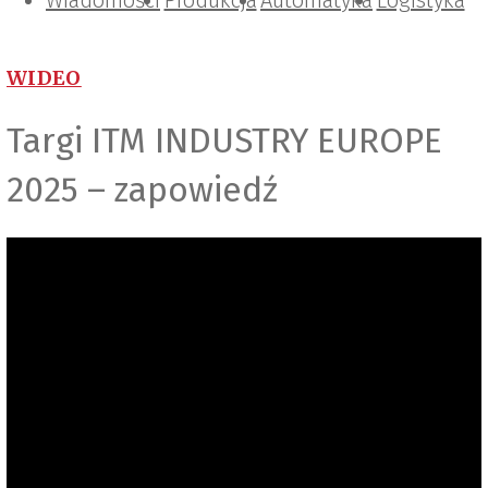
Wiadomości
Projektowanie i konstrukcje
Zarządzanie i IT
Tematy specjalne
Produkcja
Automatyka
Logistyka
WIDEO
Targi ITM INDUSTRY EUROPE
2025 – zapowiedź