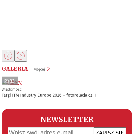
GALERIA
więcej
33
Wiadomości
Targi ITM Industry Europe 2026 – fotorelacja cz. I
NEWSLETTER
ZAPISZ SIĘ