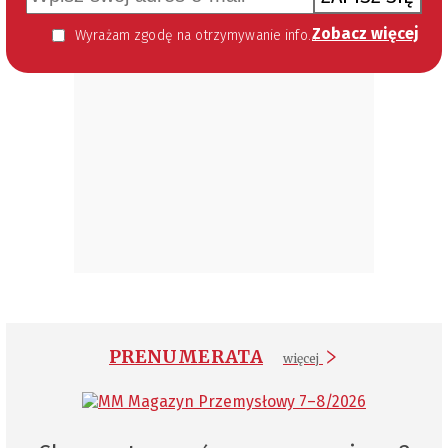
Zobacz więcej
Wyrażam zgodę na otrzymywanie informacji handlowej kierowanej do mnie za pomocą środków komunikacji elektronicznej w szczególności poczty elektronicznej zgodnie z przepisem art. 10 ust 2 ustawy z dnia 18 lipca 2002 roku o świadczeniu usług drogą elektroniczną (Dz. U. 144 z 2002 r. poz. 1204). Zgoda jest dobrowolna, jednak jej wyrażenie jest konieczne, aby otrzymywać newsletter.
PRENUMERATA
więcej