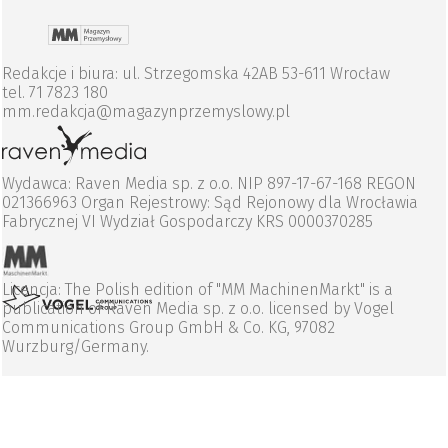
Redakcje i biura: ul. Strzegomska 42AB 53-611 Wrocław
tel. 71 7823 180
mm.redakcja@magazynprzemyslowy.pl
Wydawca: Raven Media sp. z o.o. NIP 897-17-67-168 REGON
021366963 Organ Rejestrowy: Sąd Rejonowy dla Wrocławia
Fabrycznej VI Wydział Gospodarczy KRS 0000370285
Licencja: The Polish edition of "MM MachinenMarkt" is a
publication of Raven Media sp. z o.o. licensed by Vogel
Communications Group GmbH & Co. KG, 97082
Wurzburg/Germany.