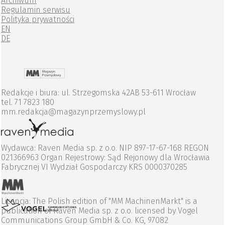
Archiwum
Regulamin serwisu
Polityka prywatności
EN
DE
Redakcje i biura: ul. Strzegomska 42AB 53-611 Wrocław
tel. 71 7823 180
mm.redakcja@magazynprzemyslowy.pl
Wydawca: Raven Media sp. z o.o. NIP 897-17-67-168 REGON
021366963 Organ Rejestrowy: Sąd Rejonowy dla Wrocławia
Fabrycznej VI Wydział Gospodarczy KRS 0000370285
Licencja: The Polish edition of "MM MachinenMarkt" is a
publication of Raven Media sp. z o.o. licensed by Vogel
Communications Group GmbH & Co. KG, 97082