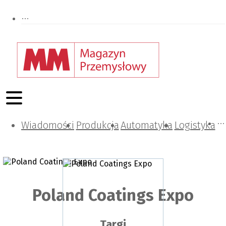
Wiadomości
Projektowanie i konstrukcje
Zarządzanie i IT
Tematy specjalne
Produkcja
Automatyka
Logistyka
Poland Coatings Expo
Targi