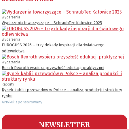
Wydarzenia
Wydarzenia towarzyszące – SchraubTec Katowice 2025
Wydarzenia
EUROGUSS 2026 – trzy dekady inspiracji dla światowego
odlewnictwa
Wydarzenia
Bosch Rexroth wspiera przyszłość edukacji praktycznej
Raporty
Rynek kabli i przewodów w Polsce – analiza produkcji i struktury
rynku
Artykuł sponsorowany
NEWSLETTER