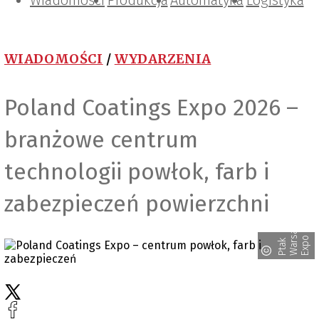
Wiadomości
Projektowanie i konstrukcje
Zarządzanie i IT
Tematy specjalne
Produkcja
Automatyka
Logistyka
WIADOMOŚCI
/
WYDARZENIA
Poland Coatings Expo 2026 –
branżowe centrum
technologii powłok, farb i
zabezpieczeń powierzchni
w
s
o
P
t
a
k
W
a
r
a
E
x
p