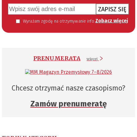
ZAPISZ SIĘ
Zobacz więcej
Wyrażam zgodę na otrzymywanie informacji handlowej kierowanej do mnie za pomocą środków komunikacji elektronicznej w szczególności poczty elektronicznej zgodnie z przepisem art. 10 ust 2 ustawy z dnia 18 lipca 2002 roku o świadczeniu usług drogą elektroniczną (Dz. U. 144 z 2002 r. poz. 1204). Zgoda jest dobrowolna, jednak jej wyrażenie jest konieczne, aby otrzymywać newsletter.
PRENUMERATA
więcej
Chcesz otrzymać nasze czasopismo?
Zamów prenumeratę