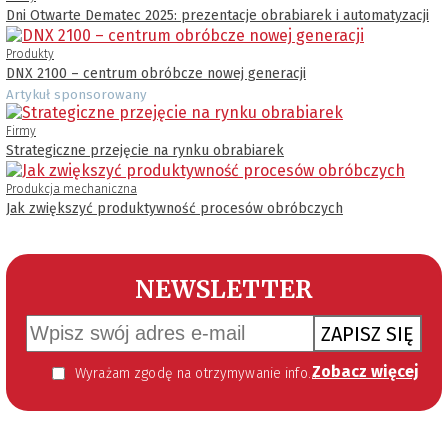
Dni Otwarte Dematec 2025: prezentacje obrabiarek i automatyzacji
Produkty
DNX 2100 – centrum obróbcze nowej generacji
Artykuł sponsorowany
Firmy
Strategiczne przejęcie na rynku obrabiarek
Produkcja mechaniczna
Jak zwiększyć produktywność procesów obróbczych
NEWSLETTER
ZAPISZ SIĘ
Zobacz więcej
Wyrażam zgodę na otrzymywanie informacji handlowej kierowanej do mnie za pomocą środków komunikacji elektronicznej w szczególności poczty elektronicznej zgodnie z przepisem art. 10 ust 2 ustawy z dnia 18 lipca 2002 roku o świadczeniu usług drogą elektroniczną (Dz. U. 144 z 2002 r. poz. 1204). Zgoda jest dobrowolna, jednak jej wyrażenie jest konieczne, aby otrzymywać newsletter.