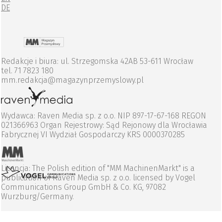
DE
Redakcje i biura: ul. Strzegomska 42AB 53-611 Wrocław
tel. 71 7823 180
mm.redakcja@magazynprzemyslowy.pl
Wydawca: Raven Media sp. z o.o. NIP 897-17-67-168 REGON
021366963 Organ Rejestrowy: Sąd Rejonowy dla Wrocławia
Fabrycznej VI Wydział Gospodarczy KRS 0000370285
Licencja: The Polish edition of "MM MachinenMarkt" is a
publication of Raven Media sp. z o.o. licensed by Vogel
Communications Group GmbH & Co. KG, 97082
Wurzburg/Germany.