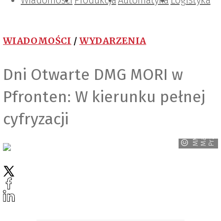
Wiadomości
Projektowanie i konstrukcje
Zarządzanie i IT
Tematy specjalne
Produkcja
Automatyka
Logistyka
WIADOMOŚCI
/
WYDARZENIA
Dni Otwarte DMG MORI w
Pfronten: W kierunku pełnej
y
cyfryzacji
n
s
M
M
M
a
g
a
z
y
P
r
z
e
m
y
ł
o
w