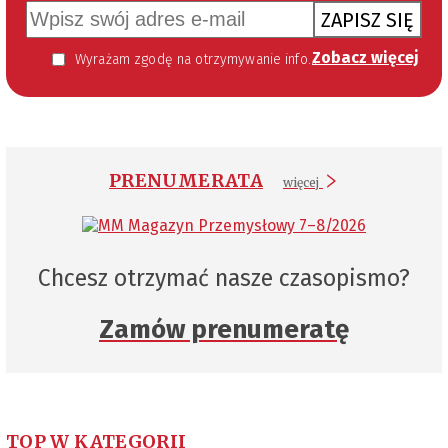
ZAPISZ SIĘ
Zobacz więcej
Wyrażam zgodę na otrzymywanie informacji handlowej kierowanej do mnie za pomocą środków komunikacji elektronicznej w szczególności poczty elektronicznej zgodnie z przepisem art. 10 ust 2 ustawy z dnia 18 lipca 2002 roku o świadczeniu usług drogą elektroniczną (Dz. U. 144 z 2002 r. poz. 1204). Zgoda jest dobrowolna, jednak jej wyrażenie jest konieczne, aby otrzymywać newsletter.
PRENUMERATA
więcej
Chcesz otrzymać nasze czasopismo?
Zamów prenumeratę
TOP W KATEGORII