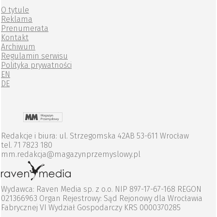
O tytule
Reklama
Prenumerata
Kontakt
Archiwum
Regulamin serwisu
Polityka prywatności
EN
DE
Redakcje i biura: ul. Strzegomska 42AB 53-611 Wrocław
tel. 71 7823 180
mm.redakcja@magazynprzemyslowy.pl
Wydawca: Raven Media sp. z o.o. NIP 897-17-67-168 REGON
021366963 Organ Rejestrowy: Sąd Rejonowy dla Wrocławia
Fabrycznej VI Wydział Gospodarczy KRS 0000370285