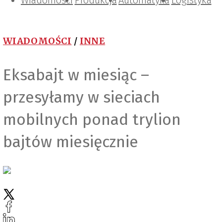
Wiadomości
Projektowanie i konstrukcje
Zarządzanie i IT
Tematy specjalne
Produkcja
Automatyka
Logistyka
WIADOMOŚCI
/
INNE
Eksabajt w miesiąc –
przesyłamy w sieciach
mobilnych ponad trylion
bajtów miesięcznie