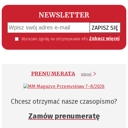
NEWSLETTER
ZAPISZ SIĘ
Zobacz więcej
Wyrażam zgodę na otrzymywanie informacji handlowej kierowanej do mnie za pomocą środków komunikacji elektronicznej w szczególności poczty elektronicznej zgodnie z przepisem art. 10 ust 2 ustawy z dnia 18 lipca 2002 roku o świadczeniu usług drogą elektroniczną (Dz. U. 144 z 2002 r. poz. 1204). Zgoda jest dobrowolna, jednak jej wyrażenie jest konieczne, aby otrzymywać newsletter.
PRENUMERATA
więcej
Chcesz otrzymać nasze czasopismo?
Zamów prenumeratę