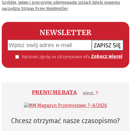
Szybkie, łatwe i precyzyjne zdejmowanie izolacji dzięki nowemu
narzędziu Stripax firmy Weidmüller
NEWSLETTER
ZAPISZ SIĘ
Zobacz więcej
Wyrażam zgodę na otrzymywanie informacji handlowej kierowanej do mnie za pomocą środków komunikacji elektronicznej w szczególności poczty elektronicznej zgodnie z przepisem art. 10 ust 2 ustawy z dnia 18 lipca 2002 roku o świadczeniu usług drogą elektroniczną (Dz. U. 144 z 2002 r. poz. 1204). Zgoda jest dobrowolna, jednak jej wyrażenie jest konieczne, aby otrzymywać newsletter.
PRENUMERATA
więcej
Chcesz otrzymać nasze czasopismo?