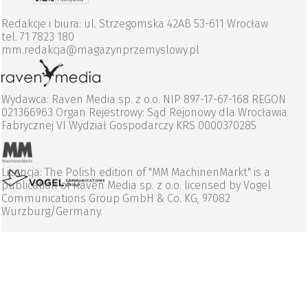
Redakcje i biura: ul. Strzegomska 42AB 53-611 Wrocław
tel. 71 7823 180
mm.redakcja@magazynprzemyslowy.pl
Wydawca: Raven Media sp. z o.o. NIP 897-17-67-168 REGON
021366963 Organ Rejestrowy: Sąd Rejonowy dla Wrocławia
Fabrycznej VI Wydział Gospodarczy KRS 0000370285
Licencja: The Polish edition of "MM MachinenMarkt" is a
publication of Raven Media sp. z o.o. licensed by Vogel
Communications Group GmbH & Co. KG, 97082
Wurzburg/Germany.