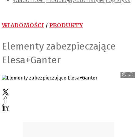
Wiadomości
Projektowanie i konstrukcje
Zarządzanie i IT
Tematy specjalne
Produkcja
Automatyka
Logistyka
WIADOMOŚCI
/
PRODUKTY
Elementy zabezpieczające
Elesa+Ganter
Elesa+Ganter