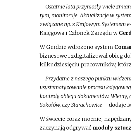
– O
statnie lata przyniosły wiele zmia
tym, monitoruje. Aktualizacje w syste
związane np. z Krajowym Systemem e
Księgowa i Członek Zarządu w
Gerd
W Gerdzie wdrożono system
Coma
biznesowe i zdigitalizował obieg 
kilkudziesięciu pracowników, któr
–
Przydatne z naszego punktu widzeni
usystematyzowanie procesu księgowego
kontrolę obiegu dokumentów. Wiemy, gd
Sokołów, czy Starachowice
– dodaje I
W świecie coraz mocniej napędzany
zaczynają odgrywać
moduły sztucz