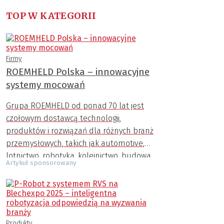
TOP W KATEGORII
Firmy
ROEMHELD Polska – innowacyjne
systemy mocowań
Grupa ROEMHELD od ponad 70 lat jest
czołowym dostawcą technologii,
produktów i rozwiązań dla różnych branż
przemysłowych, takich jak automotive,
lotnictwo, robotyka, kolejnictwo, budowa
Artykuł sponsorowany
maszyn, przemysł AGD, zbrojeniowy,
medyczny i inne.
Produkty