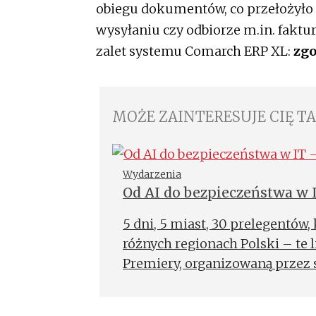
obiegu dokumentów, co przełożyło 
wysyłaniu czy odbiorze m.in. faktu
zalet systemu Comarch ERP XL:
zgo
MOŻE ZAINTERESUJE CIĘ T
Wydarzenia
Od AI do bezpieczeństwa w
5 dni, 5 miast, 30 prelegentów,
różnych regionach Polski – te l
Premiery, organizowaną przez 