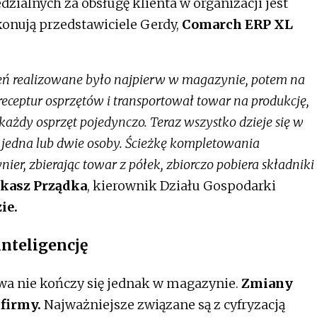
ialnych za obsługę klienta w organizacji jest
onują przedstawiciele Gerdy,
Comarch ERP XL
ń realizowane było najpierw w magazynie, potem na
 receptur osprzętów i transportował towar na produkcję,
ażdy osprzęt pojedynczo. Teraz wszystko dzieje się w
jedna lub dwie osoby. Ścieżkę kompletowania
r, zbierając towar z półek, zbiorczo pobiera składniki
kasz Prządka
, kierownik Działu Gospodarki
ie.
inteligencję
owa nie kończy się jednak w magazynie.
Zmiany
firmy.
Najważniejsze związane są z cyfryzacją