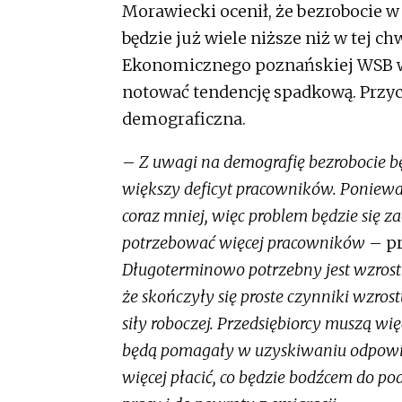
Morawiecki ocenił, że bezrobocie w 
będzie już wiele niższe niż w tej c
Ekonomicznego poznańskiej WSB w 
notować tendencję spadkową. Przycz
demograficzna.
–
Z uwagi na demografię bezrobocie b
większy deficyt pracowników. Ponieważ
coraz mniej, więc problem będzie się za
potrzebować więcej pracowników
– pr
Długoterminowo potrzebny jest wzros
że skończyły się proste czynniki wzr
siły roboczej. Przedsiębiorcy muszą w
będą pomagały w uzyskiwaniu odpowie
więcej płacić, co będzie bodźcem do p