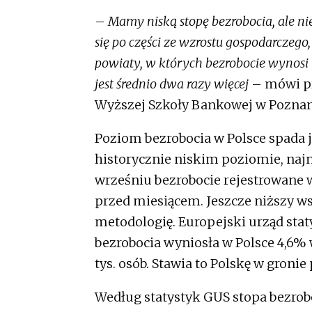
–
Mamy niską stopę bezrobocia, ale nie
się po części ze wzrostu gospodarczego
powiaty, w których bezrobocie wynosi 
jest średnio dwa razy więcej
– mówi pr
Wyższej Szkoły Bankowej w Poznan
Poziom bezrobocia w Polsce spada j
historycznie niskim poziomie, naj
wrześniu bezrobocie rejestrowane wy
przed miesiącem. Jeszcze niższy ws
metodologię. Europejski urząd stat
bezrobocia wyniosła w Polsce 4,6% 
tys. osób. Stawia to Polskę w groni
Według statystyk GUS stopa bezrobo