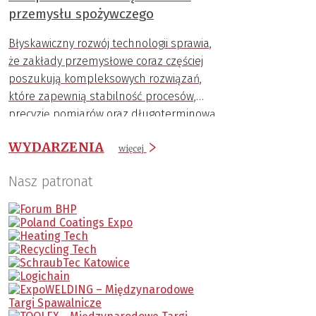
przemysłu spożywczego
Błyskawiczny rozwój technologii sprawia,
że zakłady przemysłowe coraz częściej
poszukują kompleksowych rozwiązań,
które zapewnią stabilność procesów,
precyzję pomiarów oraz długoterminową
trwałość komponentów.
WYDARZENIA
więcej
Nasz patronat