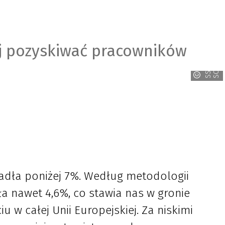
j pozyskiwać pracowników
R
S
S
I
S
C
H
A
E
F
E
adła poniżej 7%. Według metodologii
a nawet 4,6%, co stawia nas w gronie
 w całej Unii Europejskiej. Za niskimi