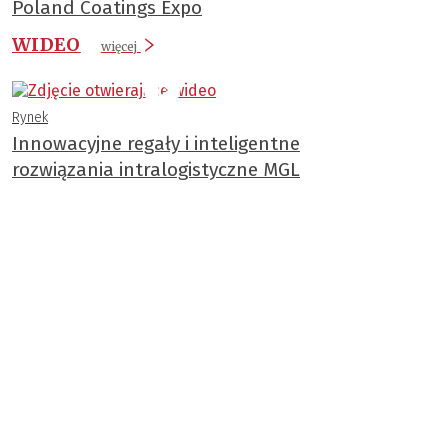
Poland Coatings Expo
WIDEO
więcej
Rynek
Innowacyjne regały i inteligentne
rozwiązania intralogistyczne MGL