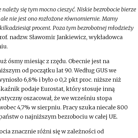
 należy się tym mocno cieszyć. Niskie bezrobocie bierze
, ale nie jest ono rozłożone równomiernie. Mamy
kilkadziesiąt procent. Poza tym bezrobotnej młodzieży
of. nadzw. Sławomir Jankiewicz, wykładowca
iu.
uż ósmy miesiąc z rzędu. Obecnie jest na
niższym od początku lat 90. Według GUS we
niosło 6,8% i było o 0,2 pkt proc. niższe niż
kaźnik podaje Eurostat, który stosuje inną
ystyczny oszacował, że we wrześniu stopa
wobec 4,7% w sierpniu. Pracy szuka niecałe 800
e państw o najniższym bezrobociu w całej UE.
cia znacznie różni się w zależności od