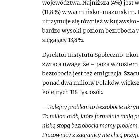
województwa. Najniższa (4%) jest 
(11,8%) w warmińsko-mazurskim. D
utrzymuje się również w kujawsko
bardzo wysoki poziom bezrobocia w
sięgający 13,8%.
Dyrektor Instytutu Społeczno-Ek
zwraca uwagę, że – poza wzrostem
bezrobocia jest też emigracja. Szacu
ponad dwa miliony Polaków, większo
kolejnych 118 tys. osób.
–
Kolejny problem to bezrobocie ukryte
To milion osób, które formalnie mają p
niską stopą bezrobocia mamy problem z
Pracownicy z zagranicy nie chcą przyje