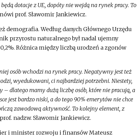
będą dotacje z UE, dopóty nie wejdą na rynek pracy. To
ówi prof. Sławomir Jankiewicz.
też demografia. Według danych Głównego Urzędu
nik przyrostu naturalnego był nadal ujemny
ł -0,2%. Różnica między liczbą urodzeń a zgonów
 mniej osób wchodzi na rynek pracy. Negatywny jest też
odzi, wyedukowani, ci najbardziej potrzebni. Niestety,
 – dlatego mamy dużą liczbę osób, które nie pracują, a
ce jest bardzo niski, a do tego 90% emerytów nie chce
kończą zawodową aktywność. To kolejny element, z
rof. nadzw. Sławomir Jankiewicz.
er i minister rozwoju i finansów Mateusz