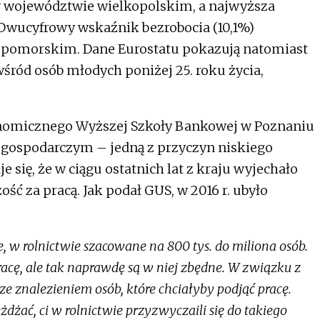
w województwie wielkopolskim, a najwyższa
wucyfrowy wskaźnik bezrobocia (10,1%)
-pomorskim. Dane Eurostatu pokazują natomiast
śród osób młodych poniżej 25. roku życia,
onomicznego Wyższej Szkoły Bankowej w Poznaniu
 gospodarczym – jedną z przyczyn niskiego
je się, że w ciągu ostatnich lat z kraju wyjechało
ść za pracą. Jak podał GUS, w 2016 r. ubyło
, w rolnictwie szacowane na 800 tys. do miliona osób.
racę, ale tak naprawdę są w niej zbędne. W związku z
e znalezieniem osób, które chciałyby podjąć pracę.
żdżać, ci w rolnictwie przyzwyczaili się do takiego