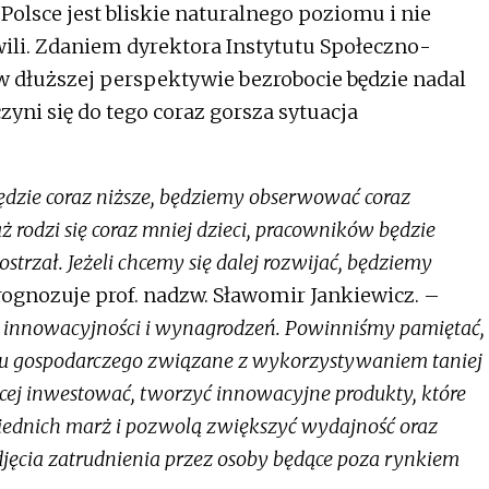
Polsce jest bliskie naturalnego poziomu i nie
hwili. Zdaniem dyrektora Instytutu Społeczno-
dłuższej perspektywie bezrobocie będzie nadal
yni się do tego coraz gorsza sytuacja
ędzie coraz niższe, będziemy obserwować coraz
 rodzi się coraz mniej dzieci, pracowników będzie
ostrzał. Jeżeli chcemy się dalej rozwijać, będziemy
ognozuje prof. nadzw. Sławomir Jankiewicz. –
t innowacyjności i wynagrodzeń. Powinniśmy pamiętać,
ostu gospodarczego związane z wykorzystywaniem taniej
ięcej inwestować, tworzyć innowacyjne produkty, które
dnich marż i pozwolą zwiększyć wydajność oraz
odjęcia zatrudnienia przez osoby będące poza rynkiem