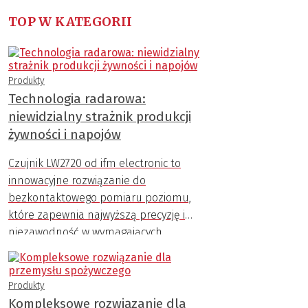
TOP W KATEGORII
Produkty
Technologia radarowa:
niewidzialny strażnik produkcji
żywności i napojów
Czujnik LW2720 od ifm electronic to
innowacyjne rozwiązanie do
bezkontaktowego pomiaru poziomu,
które zapewnia najwyższą precyzję i
niezawodność w wymagających
warunkach przemysłowych.
Produkty
Kompleksowe rozwiązanie dla