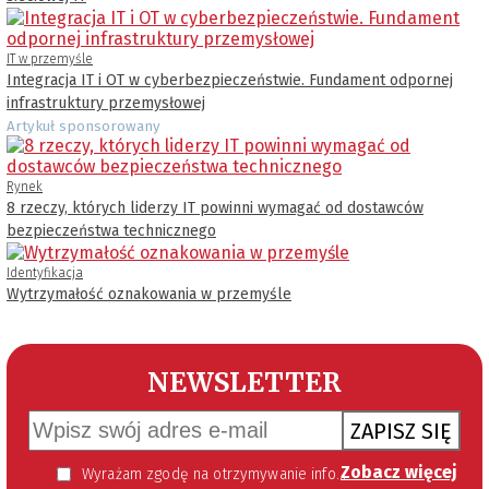
IT w przemyśle
Integracja IT i OT w cyberbezpieczeństwie. Fundament odpornej
infrastruktury przemysłowej
Artykuł sponsorowany
Rynek
8 rzeczy, których liderzy IT powinni wymagać od dostawców
bezpieczeństwa technicznego
Identyfikacja
Wytrzymałość oznakowania w przemyśle
NEWSLETTER
ZAPISZ SIĘ
Zobacz więcej
Wyrażam zgodę na otrzymywanie informacji handlowej kierowanej do mnie za pomocą środków komunikacji elektronicznej w szczególności poczty elektronicznej zgodnie z przepisem art. 10 ust 2 ustawy z dnia 18 lipca 2002 roku o świadczeniu usług drogą elektroniczną (Dz. U. 144 z 2002 r. poz. 1204). Zgoda jest dobrowolna, jednak jej wyrażenie jest konieczne, aby otrzymywać newsletter.