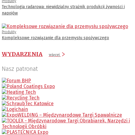
Produkty
Technologia radarowa: niewidzialny strażnik produkcji żywności i
napojów
Produkty
Kompleksowe rozwiązanie dla przemysłu spożywczego
WYDARZENIA
więcej
Nasz patronat