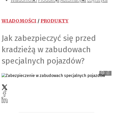
Wiadomości
Projektowanie i konstrukcje
Zarządzanie i IT
Tematy specjalne
Produkcja
Automatyka
Logistyka
WIADOMOŚCI
/
PRODUKTY
Jak zabezpieczyć się przed
kradzieżą w zabudowach
Elesa+Ganter
specjalnych pojazdów?