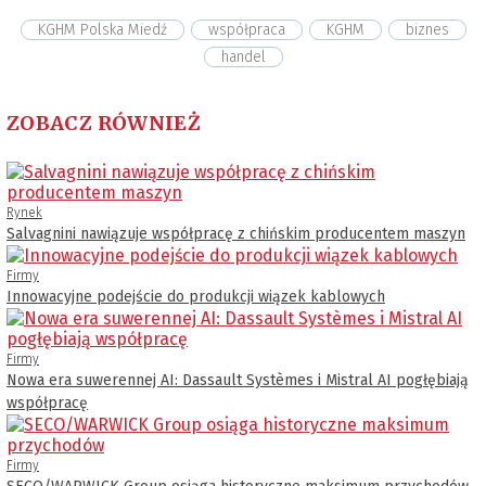
KGHM Polska Miedź
współpraca
KGHM
biznes
handel
ZOBACZ RÓWNIEŻ
Rynek
Salvagnini nawiązuje współpracę z chińskim producentem maszyn
Firmy
Innowacyjne podejście do produkcji wiązek kablowych
Firmy
Nowa era suwerennej AI: Dassault Systèmes i Mistral AI pogłębiają
współpracę
Firmy