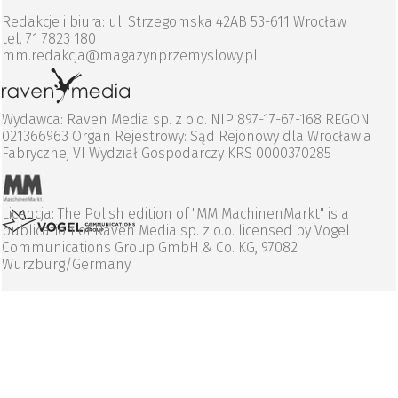
Redakcje i biura: ul. Strzegomska 42AB 53-611 Wrocław
tel. 71 7823 180
mm.redakcja@magazynprzemyslowy.pl
Wydawca: Raven Media sp. z o.o. NIP 897-17-67-168 REGON
021366963 Organ Rejestrowy: Sąd Rejonowy dla Wrocławia
Fabrycznej VI Wydział Gospodarczy KRS 0000370285
Licencja: The Polish edition of "MM MachinenMarkt" is a
publication of Raven Media sp. z o.o. licensed by Vogel
Communications Group GmbH & Co. KG, 97082
Wurzburg/Germany.