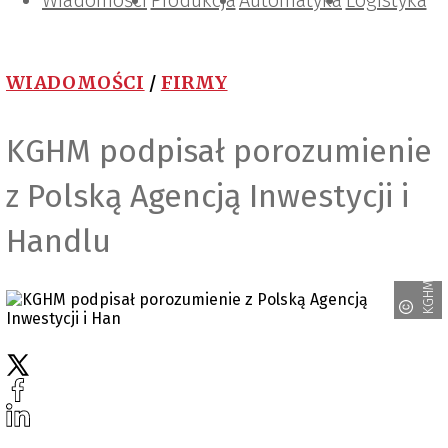
Wiadomości
Projektowanie i konstrukcje
Zarządzanie i IT
Tematy specjalne
Produkcja
Automatyka
Logistyka
WIADOMOŚCI
/
FIRMY
KGHM podpisał porozumienie
z Polską Agencją Inwestycji i
Handlu
KGHM