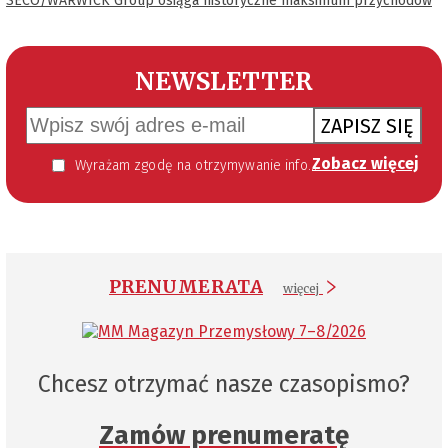
SECO/WARWICK Group osiąga historyczne maksimum przychodów
NEWSLETTER
ZAPISZ SIĘ
Zobacz więcej
Wyrażam zgodę na otrzymywanie informacji handlowej kierowanej do mnie za pomocą środków komunikacji elektronicznej w szczególności poczty elektronicznej zgodnie z przepisem art. 10 ust 2 ustawy z dnia 18 lipca 2002 roku o świadczeniu usług drogą elektroniczną (Dz. U. 144 z 2002 r. poz. 1204). Zgoda jest dobrowolna, jednak jej wyrażenie jest konieczne, aby otrzymywać newsletter.
PRENUMERATA
więcej
Chcesz otrzymać nasze czasopismo?
Zamów prenumeratę