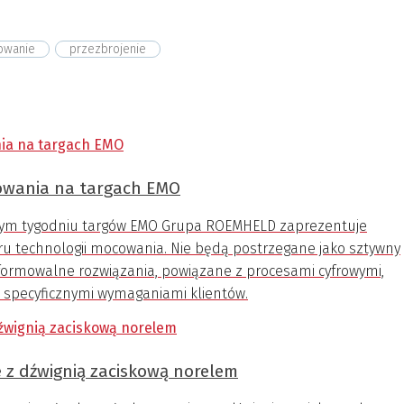
owanie
przezbrojenie
cowania na targach EMO
szłym tygodniu targów EMO Grupa ROEMHELD zaprezentuje
ru technologii mocowania. Nie będą postrzegane jako sztywny
formowalne rozwiązania, powiązane z procesami cyfrowymi,
i specyficznymi wymaganiami klientów.
z dźwignią zaciskową norelem