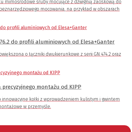
u mimośrodowe śruby mocujące z dźwignią zaciskową do
do beznarzędziowego mocowania, na przykład w obszarach
76.2 do profili aluminiowych od Elesa+Ganter
iększona o łączniki dwukierunkowe z serii GN 474.2 oraz
a precyzyjnego montażu od KIPP
 o innowacyjne kołki z wprowadzeniem kulistym i gwintem
montażowe w przemyśle.