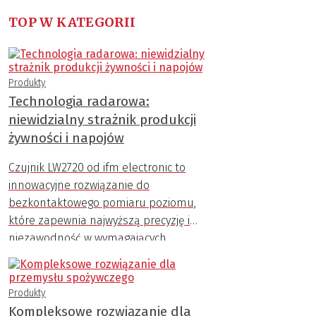
TOP W KATEGORII
Produkty
Technologia radarowa:
niewidzialny strażnik produkcji
żywności i napojów
Czujnik LW2720 od ifm electronic to
innowacyjne rozwiązanie do
bezkontaktowego pomiaru poziomu,
które zapewnia najwyższą precyzję i
niezawodność w wymagających
warunkach przemysłowych.
Produkty
Kompleksowe rozwiązanie dla