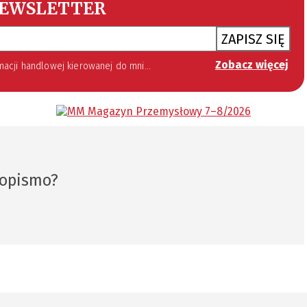
EWSLETTER
ZAPISZ SIĘ
Zobacz więcej
 lipca 2002 roku o świadczeniu usług drogą elektroniczną (Dz. U. 144 z 2002 r. poz. 1204). Zgoda jest dobrowolna, jednak jej wyrażenie jest konieczne, aby otrzymywać newsletter.
sopismo?