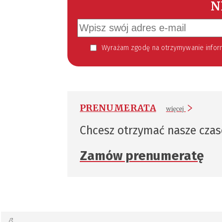
N
Wyrażam zgodę na otrzymywanie informacji handlowej kierowanej do mnie za pomocą środków komunikacji elektronicznej w szczególności poczty elektronicznej zgodnie z przepisem art. 10 ust 2 ustawy z dnia 18
PRENUMERATA
więcej
Chcesz otrzymać nasze cza
Zamów prenumeratę