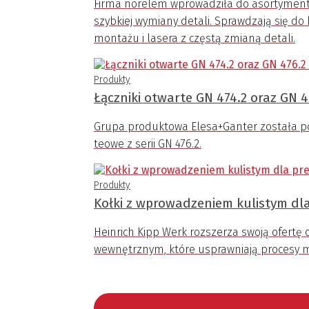
Firma norelem wprowadziła do asortyment
szybkiej wymiany detali. Sprawdzają się 
montażu i lasera z częstą zmianą detali.
Produkty
Łączniki otwarte GN 474.2 oraz GN 4
Grupa produktowa Elesa+Ganter została pow
teowe z serii GN 476.2.
Produkty
Kołki z wprowadzeniem kulistym dl
Heinrich Kipp Werk rozszerza swoją ofertę
wewnętrznym, które usprawniają procesy 