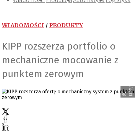
Wiadomości
Projektowanie i konstrukcje
Zarządzanie i IT
Tematy specjalne
Produkcja
Automatyka
Logistyka
WIADOMOŚCI
/
PRODUKTY
KIPP rozszerza portfolio o
mechaniczne mocowanie z
punktem zerowym
KIPP/HWR