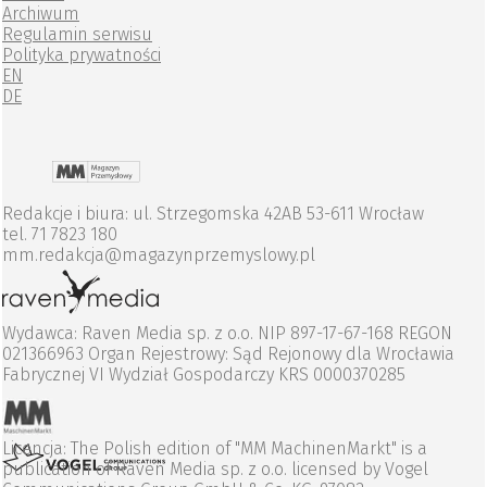
Archiwum
Regulamin serwisu
Polityka prywatności
EN
DE
Redakcje i biura: ul. Strzegomska 42AB 53-611 Wrocław
tel. 71 7823 180
mm.redakcja@magazynprzemyslowy.pl
Wydawca: Raven Media sp. z o.o. NIP 897-17-67-168 REGON
021366963 Organ Rejestrowy: Sąd Rejonowy dla Wrocławia
Fabrycznej VI Wydział Gospodarczy KRS 0000370285
Licencja: The Polish edition of "MM MachinenMarkt" is a
publication of Raven Media sp. z o.o. licensed by Vogel