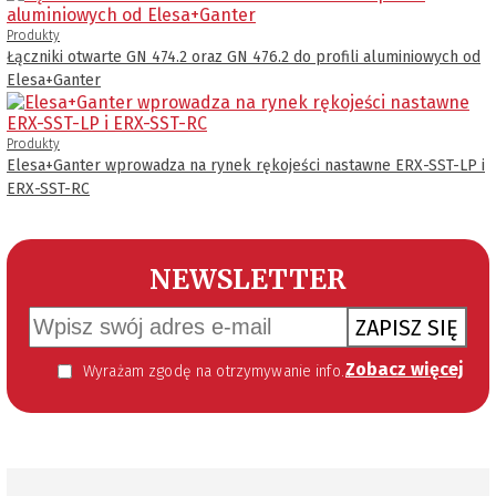
Produkty
Łączniki otwarte GN 474.2 oraz GN 476.2 do profili aluminiowych od
Elesa+Ganter
Produkty
Elesa+Ganter wprowadza na rynek rękojeści nastawne ERX-SST-LP i
ERX-SST-RC
NEWSLETTER
ZAPISZ SIĘ
Zobacz więcej
Wyrażam zgodę na otrzymywanie informacji handlowej kierowanej do mnie za pomocą środków komunikacji elektronicznej w szczególności poczty elektronicznej zgodnie z przepisem art. 10 ust 2 ustawy z dnia 18 lipca 2002 roku o świadczeniu usług drogą elektroniczną (Dz. U. 144 z 2002 r. poz. 1204). Zgoda jest dobrowolna, jednak jej wyrażenie jest konieczne, aby otrzymywać newsletter.