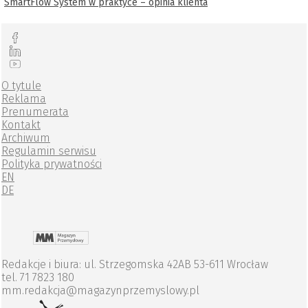
SmartFlow System w praktyce – opinia klienta
O tytule
Reklama
Prenumerata
Kontakt
Archiwum
Regulamin serwisu
Polityka prywatności
EN
DE
Redakcje i biura: ul. Strzegomska 42AB 53-611 Wrocław
tel. 71 7823 180
mm.redakcja@magazynprzemyslowy.pl