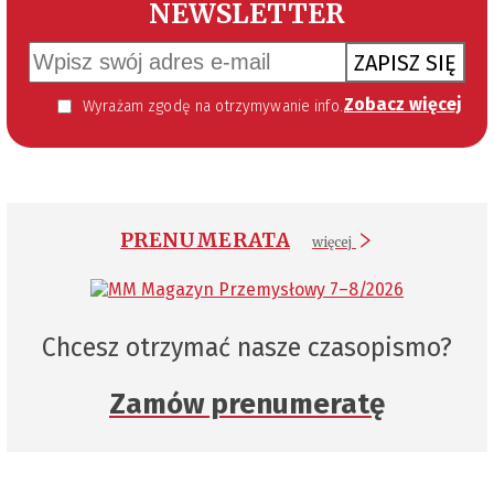
NEWSLETTER
ZAPISZ SIĘ
Zobacz więcej
Wyrażam zgodę na otrzymywanie informacji handlowej kierowanej do mnie za pomocą środków komunikacji elektronicznej w szczególności poczty elektronicznej zgodnie z przepisem art. 10 ust 2 ustawy z dnia 18 lipca 2002 roku o świadczeniu usług drogą elektroniczną (Dz. U. 144 z 2002 r. poz. 1204). Zgoda jest dobrowolna, jednak jej wyrażenie jest konieczne, aby otrzymywać newsletter.
PRENUMERATA
więcej
Chcesz otrzymać nasze czasopismo?
Zamów prenumeratę