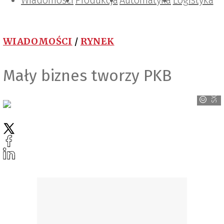
Wiadomości
Projektowanie i konstrukcje
Zarządzanie i IT
Tematy specjalne
Produkcja
Automatyka
Logistyka
WIADOMOŚCI
/
RYNEK
Mały biznes tworzy PKB
SXC