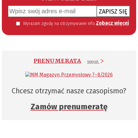
ZAPISZ SIĘ
Zobacz więcej
Wyrażam zgodę na otrzymywanie informacji handlowej kierowanej do mnie za pomocą środków komunikacji elektronicznej w szczególności poczty elektronicznej zgodnie z przepisem art. 10 ust 2 ustawy z dnia 18 lipca 2002 roku o świadczeniu usług drogą elektroniczną (Dz. U. 144 z 2002 r. poz. 1204). Zgoda jest dobrowolna, jednak jej wyrażenie jest konieczne, aby otrzymywać newsletter.
PRENUMERATA
więcej
Chcesz otrzymać nasze czasopismo?
Zamów prenumeratę