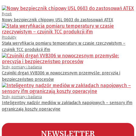
Rynek
Nowy bezpiecznik chipowy USL 0603 do zastosowań ATEX
Produkty
Stała weryfikacja pomiaru temperatury w czasie rzeczywistym –
czujnik TCC produkcji ifm
Testy, pomiary i badania
Czujniki drgań VVB306 w nowoczesnym przemyśle: precyzja i
bezpieczeństwo procesów
Testy, pomiary i badania
Inteligentny nadzór mediów w zakładach napojowych – sensory ifm
ograniczają koszty operacyjne
NEWSLETTER