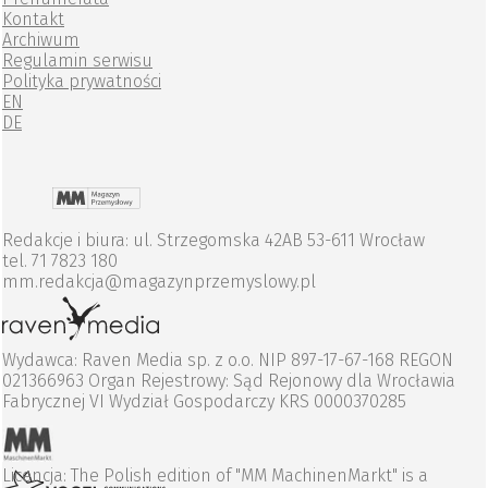
Kontakt
Archiwum
Regulamin serwisu
Polityka prywatności
EN
DE
Redakcje i biura: ul. Strzegomska 42AB 53-611 Wrocław
tel. 71 7823 180
mm.redakcja@magazynprzemyslowy.pl
Wydawca: Raven Media sp. z o.o. NIP 897-17-67-168 REGON
021366963 Organ Rejestrowy: Sąd Rejonowy dla Wrocławia
Fabrycznej VI Wydział Gospodarczy KRS 0000370285
Licencja: The Polish edition of "MM MachinenMarkt" is a