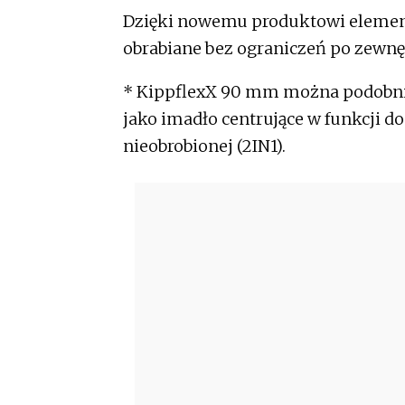
Dzięki nowemu produktowi elemen
obrabiane bez ograniczeń po zewn
* KippflexX 90 mm można podobni
jako imadło centrujące w funkcji d
nieobrobionej (2IN1).