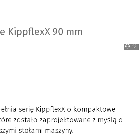
e KippflexX 90 mm
Kipp
pełnia serię KippflexX o kompaktowe
tóre zostało zaprojektowane z myślą o
jszymi stołami maszyny.