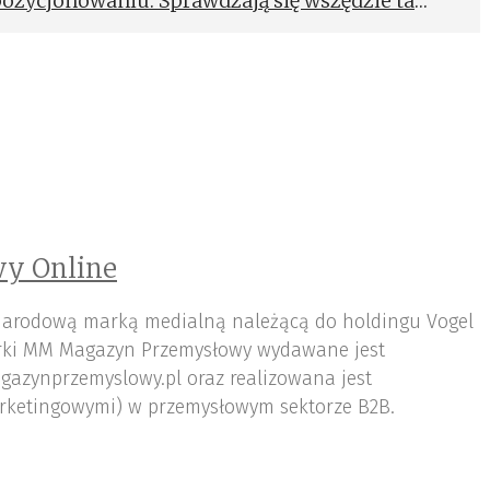
ozycjonowaniu. Sprawdzają się wszędzie tam,
uszą być szybko wymieniane w sposób
 przy wymianie palet, płyt montażowych czy
y Online
arodową marką medialną należącą do holdingu Vogel
ki MM Magazyn Przemysłowy wydawane jest
gazynprzemyslowy.pl oraz realizowana jest
rketingowymi) w przemysłowym sektorze B2B.