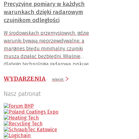
Precyzyjne pomiary w każdych
warunkach dzięki radarowym
czujnikom odległości
W środowiskach przemysłowych, gdzie
warunki bywają nieprzewidywalne, a
margines błędu minimalny, czujniki
muszą działać bezbłędni. Właśnie
dlatego technologia radarowa zyskuje
coraz większą popularność.
WYDARZENIA
więcej
Nasz patronat