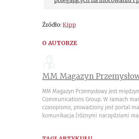
polegających na mocowaniu i p
gdzie przedmioty obrabiane m
zautomatyzowany: na przykład
Źródło:
Kipp
też osprzętu robotów.
O AUTORZE
MM Magazyn Przemysłow
MM Magazyn Przemysłowy jest międzyn
Communications Group. W ramach mar
czasopismo, prowadzony jest portal ma
komunikacja (różnymi narzędziami ma
TAGI ARTYKUŁU