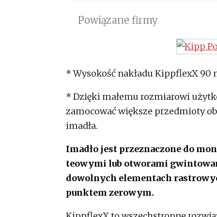
Powiązane firmy
* Wysokość nakładu KippflexX 90
* Dzięki małemu rozmiarowi użytko
zamocować większe przedmioty obr
imadła.
Imadło jest przeznaczone do mo
teowymi lub otworami gwintowa
dowolnych elementach rastrowyc
punktem zerowym.
KippflexX to wszechstronne rozwiąz