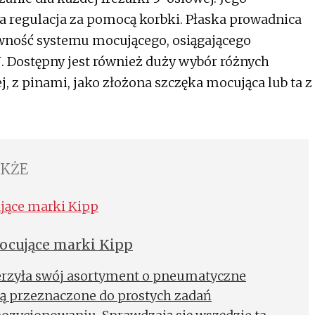
bka regulacja za pomocą korbki. Płaska prowadnica
ywność systemu mocującego, osiągającego
. Dostępny jest również duży wybór różnych
, z pinami, jako złożona szczęka mocująca lub ta z
AKŻE
cujące marki Kipp
erzyła swój asortyment o pneumatyczne
ą przeznaczone do prostych zadań