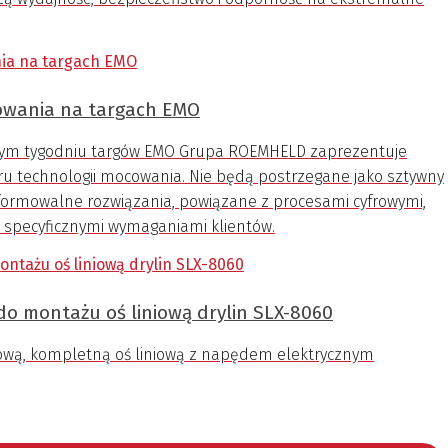
cowania na targach EMO
szłym tygodniu targów EMO Grupa ROEMHELD zaprezentuje
ru technologii mocowania. Nie będą postrzegane jako sztywny
formowalne rozwiązania, powiązane z procesami cyfrowymi,
i specyficznymi wymaganiami klientów.
do montażu oś liniową drylin SLX-8060
nową, kompletną oś liniową z napędem elektrycznym