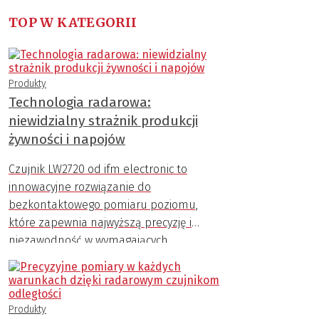
TOP W KATEGORII
Produkty
Technologia radarowa:
niewidzialny strażnik produkcji
żywności i napojów
Czujnik LW2720 od ifm electronic to
innowacyjne rozwiązanie do
bezkontaktowego pomiaru poziomu,
które zapewnia najwyższą precyzję i
niezawodność w wymagających
warunkach przemysłowych.
Produkty