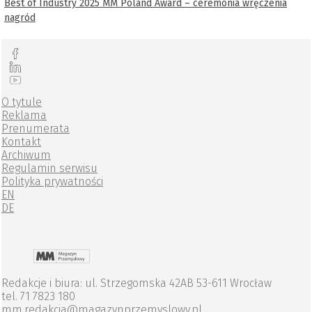
Best of Industry 2025 MM Poland Award – ceremonia wręczenia
nagród
O tytule
Reklama
Prenumerata
Kontakt
Archiwum
Regulamin serwisu
Polityka prywatności
EN
DE
Redakcje i biura: ul. Strzegomska 42AB 53-611 Wrocław
tel. 71 7823 180
mm.redakcja@magazynprzemyslowy.pl