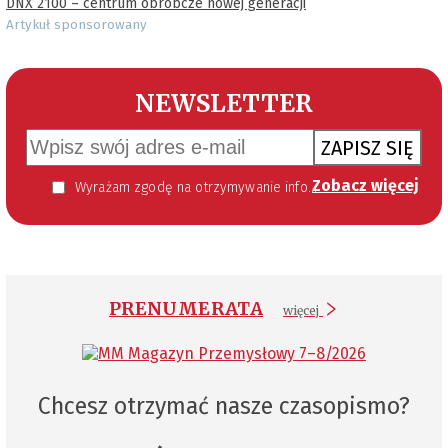
DNX 2100 – centrum obróbcze nowej generacji
Artykuł sponsorowany
NEWSLETTER
ZAPISZ SIĘ
Zobacz więcej
Wyrażam zgodę na otrzymywanie informacji handlowej kierowanej do mnie za pomocą środków komunikacji elektronicznej w szczególności poczty elektronicznej zgodnie z przepisem art. 10 ust 2 ustawy z dnia 18 lipca 2002 roku o świadczeniu usług drogą elektroniczną (Dz. U. 144 z 2002 r. poz. 1204). Zgoda jest dobrowolna, jednak jej wyrażenie jest konieczne, aby otrzymywać newsletter.
PRENUMERATA
więcej
Chcesz otrzymać nasze czasopismo?