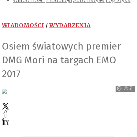
Wiadomości
Projektowanie i konstrukcje
Zarządzanie i IT
Tematy specjalne
Produkcja
Automatyka
Logistyka
WIADOMOŚCI
/
WYDARZENIA
Osiem światowych premier
DMG Mori na targach EMO
2017
D
M
G
M
o
r
i