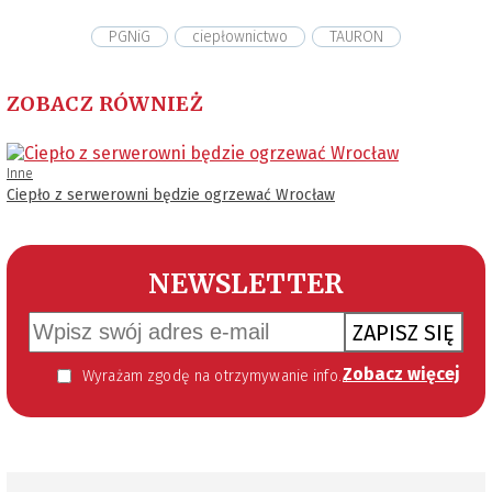
PGNiG
ciepłownictwo
TAURON
ZOBACZ RÓWNIEŻ
Inne
Ciepło z serwerowni będzie ogrzewać Wrocław
NEWSLETTER
ZAPISZ SIĘ
Zobacz więcej
Wyrażam zgodę na otrzymywanie informacji handlowej kierowanej do mnie za pomocą środków komunikacji elektronicznej w szczególności poczty elektronicznej zgodnie z przepisem art. 10 ust 2 ustawy z dnia 18 lipca 2002 roku o świadczeniu usług drogą elektroniczną (Dz. U. 144 z 2002 r. poz. 1204). Zgoda jest dobrowolna, jednak jej wyrażenie jest konieczne, aby otrzymywać newsletter.