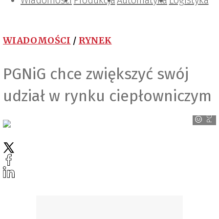
Wiadomości
Projektowanie i konstrukcje
Zarządzanie i IT
Tematy specjalne
Produkcja
Automatyka
Logistyka
WIADOMOŚCI
/
RYNEK
PGNiG chce zwiększyć swój
udział w rynku ciepłowniczym
PGNiG