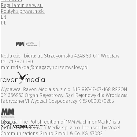
Regulamin serwisu
Polityka prywatności
EN
DE
Redakcje i biura: ul. Strzegomska 42AB 53-611 Wrocław
tel. 71 7823 180
mm.redakcja@magazynprzemyslowy.pl
Wydawca: Raven Media sp. z o.o. NIP 897-17-67-168 REGON
021366963 Organ Rejestrowy: Sąd Rejonowy dla Wrocławia
Fabrycznej VI Wydział Gospodarczy KRS 0000370285
Licencja: The Polish edition of "MM MachinenMarkt" is a
publication of Raven Media sp. z o.o. licensed by Vogel
Communications Group GmbH & Co. KG, 97082