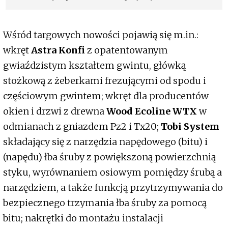
Wśród targowych nowości pojawią się m.in.:
wkręt
Astra Konfi
z opatentowanym
gwiaździstym kształtem gwintu, główką
stożkową z żeberkami frezującymi od spodu i
częściowym gwintem; wkręt dla producentów
okien i drzwi z drewna
Wood Ecoline WTX
w
odmianach z gniazdem Pz2 i Tx20;
Tobi System
składający się z narzędzia napędowego (bitu) i
(napędu) łba śruby z powiększoną powierzchnią
styku, wyrównaniem osiowym pomiędzy śrubą a
narzędziem, a także funkcją przytrzymywania do
bezpiecznego trzymania łba śruby za pomocą
bitu; nakrętki do montażu instalacji