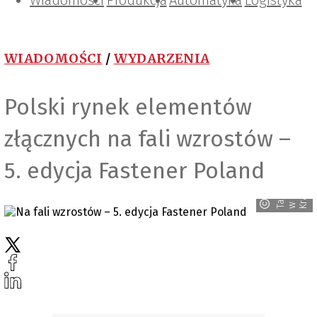
Wiadomości
Projektowanie i konstrukcje
Zarządzanie i IT
Tematy specjalne
Produkcja
Automatyka
Logistyka
WIADOMOŚCI
/
WYDARZENIA
Polski rynek elementów
złącznych na fali wzrostów –
5. edycja Fastener Poland
e
T
a
r
g
i
K
a
k
o
w
i
w
r