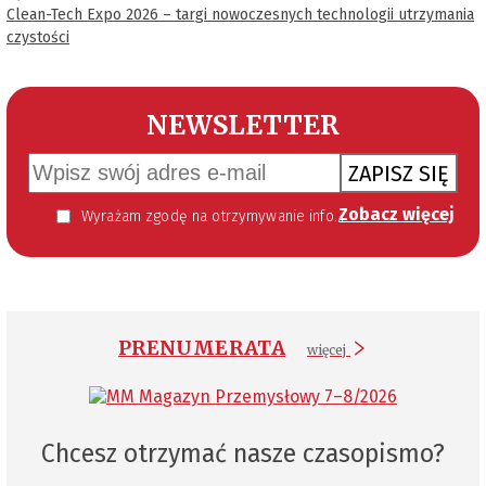
Clean-Tech Expo 2026 – targi nowoczesnych technologii utrzymania
czystości
NEWSLETTER
ZAPISZ SIĘ
Zobacz więcej
Wyrażam zgodę na otrzymywanie informacji handlowej kierowanej do mnie za pomocą środków komunikacji elektronicznej w szczególności poczty elektronicznej zgodnie z przepisem art. 10 ust 2 ustawy z dnia 18 lipca 2002 roku o świadczeniu usług drogą elektroniczną (Dz. U. 144 z 2002 r. poz. 1204). Zgoda jest dobrowolna, jednak jej wyrażenie jest konieczne, aby otrzymywać newsletter.
PRENUMERATA
więcej
Chcesz otrzymać nasze czasopismo?