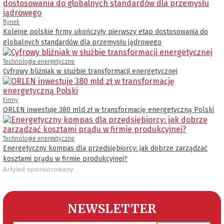
Rynek
Kolejne polskie firmy ukończyły pierwszy etap dostosowania do
globalnych standardów dla przemysłu jądrowego
Technologie energetyczne
Cyfrowy bliźniak w służbie transformacji energetycznej
Firmy
ORLEN inwestuje 380 mld zł w transformację energetyczną Polski
Technologie energetyczne
Energetyczny kompas dla przedsiębiorcy: jak dobrze zarządzać
kosztami prądu w firmie produkcyjnej?
Artykuł sponsorowany
NEWSLETTER