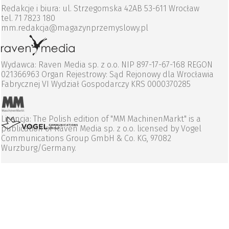
Redakcje i biura: ul. Strzegomska 42AB 53-611 Wrocław
tel. 71 7823 180
mm.redakcja@magazynprzemyslowy.pl
Wydawca: Raven Media sp. z o.o. NIP 897-17-67-168 REGON
021366963 Organ Rejestrowy: Sąd Rejonowy dla Wrocławia
Fabrycznej VI Wydział Gospodarczy KRS 0000370285
Licencja: The Polish edition of "MM MachinenMarkt" is a
publication of Raven Media sp. z o.o. licensed by Vogel
Communications Group GmbH & Co. KG, 97082
Wurzburg/Germany.