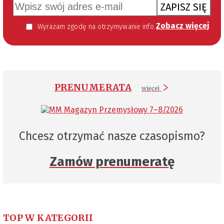
ZAPISZ SIĘ
Zobacz więcej
Wyrażam zgodę na otrzymywanie informacji handlowej kierowanej do mnie za pomocą środków komunikacji elektronicznej w szczególności poczty elektronicznej zgodnie z przepisem art. 10 ust 2 ustawy z dnia 18 lipca 2002 roku o świadczeniu usług drogą elektroniczną (Dz. U. 144 z 2002 r. poz. 1204). Zgoda jest dobrowolna, jednak jej wyrażenie jest konieczne, aby otrzymywać newsletter.
PRENUMERATA
więcej
Chcesz otrzymać nasze czasopismo?
Zamów prenumeratę
TOP W KATEGORII