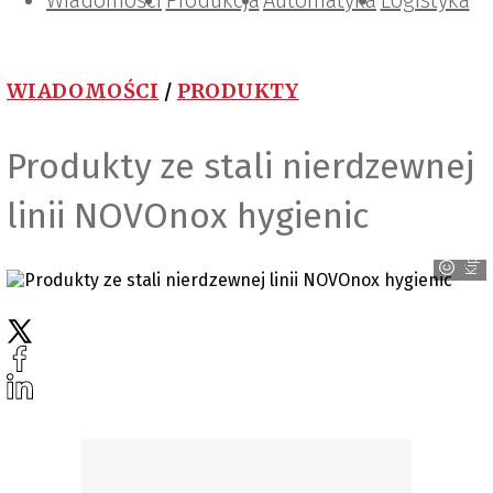
Wiadomości
Projektowanie i konstrukcje
Zarządzanie i IT
Tematy specjalne
Produkcja
Automatyka
Logistyka
WIADOMOŚCI
/
PRODUKTY
Produkty ze stali nierdzewnej
linii NOVOnox hygienic
Kipp