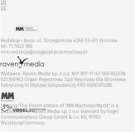
EN
DE
Redakcje i biura: ul. Strzegomska 42AB 53-611 Wrocław
tel. 71 7823 180
mm.redakcja@magazynprzemyslowy.pl
Wydawca: Raven Media sp. z o.o. NIP 897-17-67-168 REGON
021366963 Organ Rejestrowy: Sąd Rejonowy dla Wrocławia
Fabrycznej VI Wydział Gospodarczy KRS 0000370285
Licencja: The Polish edition of "MM MachinenMarkt" is a
publication of Raven Media sp. z o.o. licensed by Vogel
Communications Group GmbH & Co. KG, 97082
Wurzburg/Germany.