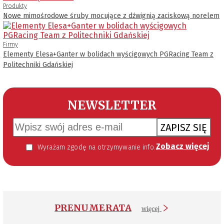
Produkty
Nowe mimośrodowe śruby mocujące z dźwignią zaciskową norelem
Firmy
Elementy Elesa+Ganter w bolidach wyścigowych PGRacing Team z
Politechniki Gdańskiej
NEWSLETTER
ZAPISZ SIĘ
Zobacz więcej
Wyrażam zgodę na otrzymywanie informacji handlowej kierowanej do mnie za pomocą środków komunikacji elektronicznej w szczególności poczty elektronicznej zgodnie z przepisem art. 10 ust 2 ustawy z dnia 18 lipca 2002 roku o świadczeniu usług drogą elektroniczną (Dz. U. 144 z 2002 r. poz. 1204). Zgoda jest dobrowolna, jednak jej wyrażenie jest konieczne, aby otrzymywać newsletter.
PRENUMERATA
więcej