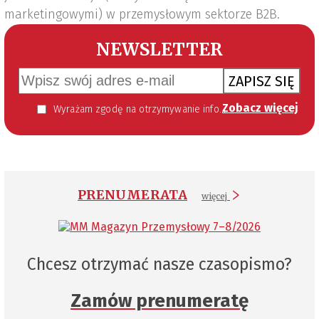
marketingowymi) w przemysłowym sektorze B2B.
NEWSLETTER
ZAPISZ SIĘ
Zobacz więcej
Wyrażam zgodę na otrzymywanie informacji handlowej kierowanej do mnie za pomocą środków komunikacji elektronicznej w szczególności poczty elektronicznej zgodnie z przepisem art. 10 ust 2 ustawy z dnia 18 lipca 2002 roku o świadczeniu usług drogą elektroniczną (Dz. U. 144 z 2002 r. poz. 1204). Zgoda jest dobrowolna, jednak jej wyrażenie jest konieczne, aby otrzymywać newsletter.
PRENUMERATA
więcej
Chcesz otrzymać nasze czasopismo?
Zamów prenumeratę