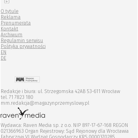
O tytule
Reklama
Prenumerata
Kontakt
Archiwum
Regulamin serwisu
Polityka prywatności
EN
DE
Redakcje i biura: ul. Strzegomska 42AB 53-611 Wrocław
tel. 71 7823 180
mm.redakcja@magazynprzemyslowy.pl
Wydawca: Raven Media sp. z o.o. NIP 897-17-67-168 REGON
021366963 Organ Rejestrowy: Sąd Rejonowy dla Wrocławia
Fabrycznej VI Wydział Gospodarczy KRS 0000370285