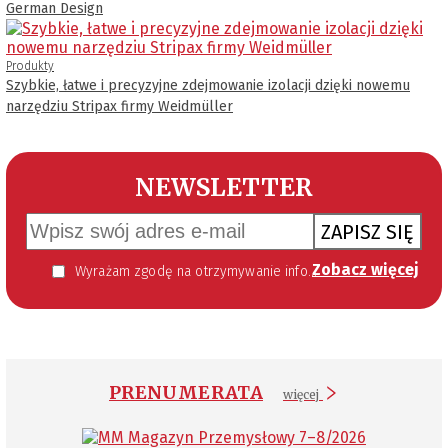
German Design
Produkty
Szybkie, łatwe i precyzyjne zdejmowanie izolacji dzięki nowemu
narzędziu Stripax firmy Weidmüller
NEWSLETTER
ZAPISZ SIĘ
Zobacz więcej
Wyrażam zgodę na otrzymywanie informacji handlowej kierowanej do mnie za pomocą środków komunikacji elektronicznej w szczególności poczty elektronicznej zgodnie z przepisem art. 10 ust 2 ustawy z dnia 18 lipca 2002 roku o świadczeniu usług drogą elektroniczną (Dz. U. 144 z 2002 r. poz. 1204). Zgoda jest dobrowolna, jednak jej wyrażenie jest konieczne, aby otrzymywać newsletter.
PRENUMERATA
więcej