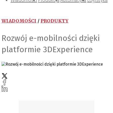
Wiadomości
Projektowanie i konstrukcje
Zarządzanie i IT
Tematy specjalne
Produkcja
Automatyka
Logistyka
WIADOMOŚCI
/
PRODUKTY
Rozwój e-mobilności dzięki
platformie 3DExperience