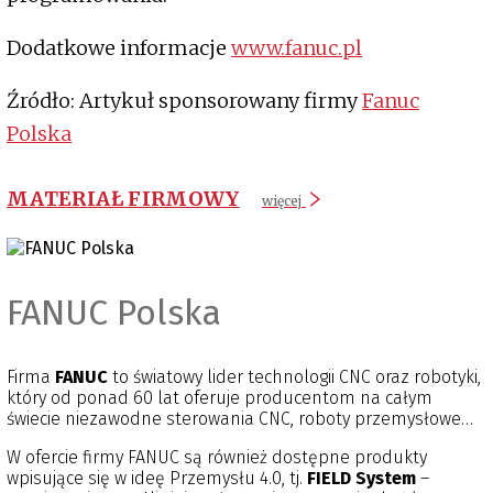
Dodatkowe informacje
www.fanuc.pl
Źródło: Artykuł sponsorowany firmy
Fanuc
Polska
MATERIAŁ FIRMOWY
więcej
FANUC Polska
Firma
FANUC
to światowy lider technologii CNC oraz robotyki,
który od ponad 60 lat oferuje producentom na całym
świecie niezawodne sterowania CNC, roboty przemysłowe
oraz wysokowydajne obrabiarki: Robodrill, Robocut oraz
W ofercie firmy FANUC są również dostępne produkty
Roboshot. Jako niekwestionowany pionier w dziedzinie
wpisujące się w ideę Przemysłu 4.0, tj.
FIELD System
–
komputerowego sterowania urządzeń numerycznych (CNC),