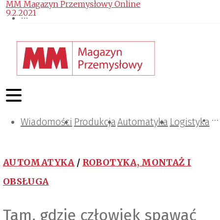
MM Magazyn Przemysłowy Online
9.2.2021
Wiadomości
Projektowanie i konstrukcje
Zarządzanie i IT
Tematy specjalne
Produkcja
Automatyka
Logistyka
AUTOMATYKA
/
ROBOTYKA, MONTAŻ I
OBSŁUGA
Tam, gdzie człowiek spawać