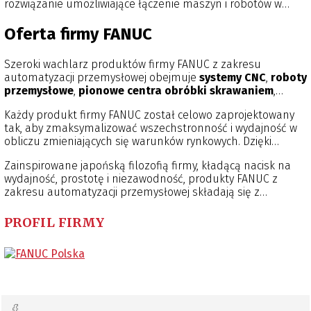
rozwiązanie umożliwiające łączenie maszyn i robotów w
wciąż udoskonala swoje produkty i wyznacza nowe trendy w
zdalnie zarządzaną sieć, stałe monitorowanie stanu
rozwoju technologii. Systematyczne, wysokie nakłady na
obrabiarek i robotów przemysłowych w celu analizowania
Oferta firmy FANUC
badania i rozwój powodują, że maszyny marki FANUC
danych z produkcji i optymalizowania jej parametrów, a
charakteryzuje niedościgniona szybkość, precyzja i
także prowadzenie diagnostyki prewencyjnej, zapobiegającej
niespotykana w branży efektywność.
Szeroki wachlarz produktów firmy FANUC z zakresu
nieprzewidzianym przestojom produkcji.
automatyzacji przemysłowej obejmuje
systemy CNC
,
roboty
przemysłowe
,
pionowe centra obróbki skrawaniem
,
maszyny do formowania wtryskowego
,
wycinarki
Każdy produkt firmy FANUC został celowo zaprojektowany
drutowe
,
napędy i technologie laserowe
.
tak, aby zmaksymalizować wszechstronność i wydajność w
obliczu zmieniających się warunków rynkowych. Dzięki
szerokiemu wyborowi dodatkowego sprzętu i
Zainspirowane japońską filozofią firmy, kładącą nacisk na
oprogramowania, rozwiązania FANUC można także dowolnie
wydajność, prostotę i niezawodność, produkty FANUC z
dostosowywać do własnych potrzeb związanych z
zakresu automatyzacji przemysłowej składają się z
automatyzacją zakładów produkcyjnych, nawet w
mniejszej liczby części i powstają z zastosowaniem
przypadku najbardziej unikatowych procesów.
„szczupłej” technologii, dzięki czemu są niezawodne,
PROFIL FIRMY
przewidywalne i łatwe do naprawy. Oferują najwyższą
dostępność techniczną na rynku i idealną równowagę
między całkowitym kosztem eksploatacji a wydajnością
produkcji.