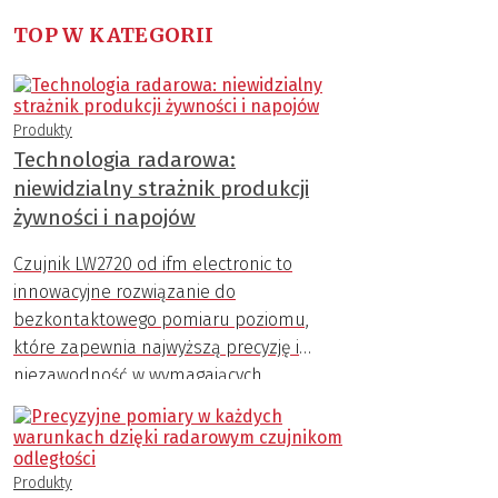
TOP W KATEGORII
Produkty
Technologia radarowa:
niewidzialny strażnik produkcji
żywności i napojów
Czujnik LW2720 od ifm electronic to
innowacyjne rozwiązanie do
bezkontaktowego pomiaru poziomu,
które zapewnia najwyższą precyzję i
niezawodność w wymagających
warunkach przemysłowych.
Produkty