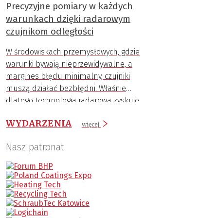
Precyzyjne pomiary w każdych
warunkach dzięki radarowym
czujnikom odległości
W środowiskach przemysłowych, gdzie
warunki bywają nieprzewidywalne, a
margines błędu minimalny, czujniki
muszą działać bezbłędni. Właśnie
dlatego technologia radarowa zyskuje
coraz większą popularność.
WYDARZENIA
więcej
Nasz patronat