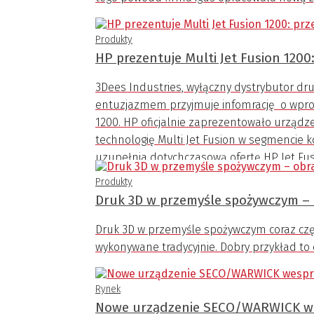
Produkty
HP prezentuje Multi Jet Fusion 120
3Dees Industries, wyłączny dystrybutor druk
entuzjazmem przyjmuje infomrację o wprow
1200. HP oficjalnie zaprezentowało urządz
technologię Multi Jet Fusion w segmencie
uzupełnia dotychczasową ofertę HP Jet Fus
Produkty
Druk 3D w przemyśle spożywczym –
Druk 3D w przemyśle spożywczym coraz częś
wykonywane tradycyjnie. Dobry przykład to 
Rynek
Nowe urządzenie SECO/WARWICK we