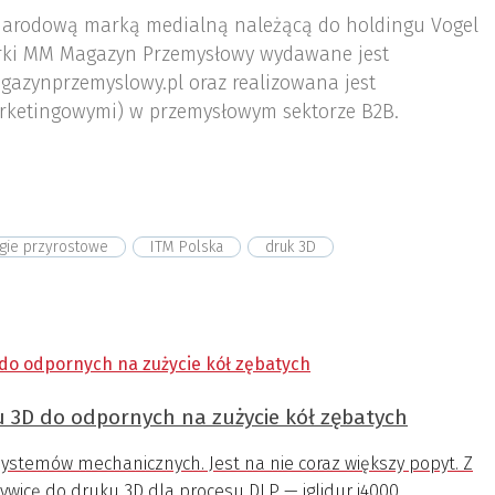
arodową marką medialną należącą do holdingu Vogel
ki MM Magazyn Przemysłowy wydawane jest
gazynprzemyslowy.pl oraz realizowana jest
rketingowymi) w przemysłowym sektorze B2B.
gie przyrostowe
ITM Polska
druk 3D
u 3D do odpornych na zużycie kół zębatych
systemów mechanicznych. Jest na nie coraz większy popyt. Z
wicę do druku 3D dla procesu DLP — iglidur i4000.