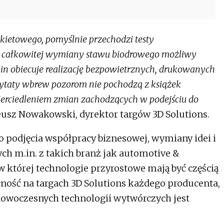
kietowego, pomyślnie przechodzi testy
eg całkowitej wymiany stawu biodrowego możliwy
lin obiecuje realizację bezpowietrznych, drukowanych
taty wbrew pozorom nie pochodzą z książek
erciedleniem zmian zachodzących w podejściu do
sz Nowakowski, dyrektor targów 3D Solutions.
o podjęcia współpracy biznesowej, wymiany idei i
ch m.in. z takich branż jak automotive &
 w której technologie przyrostowe mają być częścią
ność na targach 3D Solutions każdego producenta,
nowoczesnych technologii wytwórczych jest