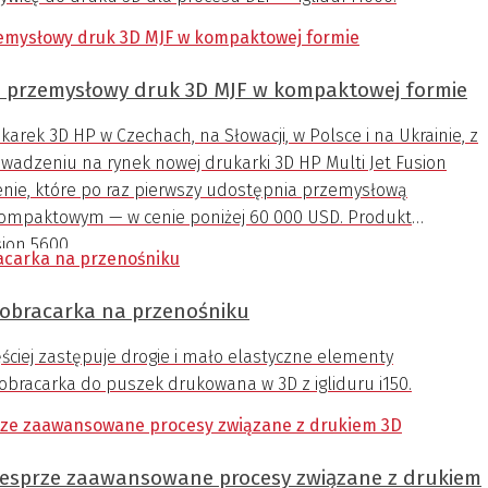
0: przemysłowy druk 3D MJF w kompaktowej formie
arek 3D HP w Czechach, na Słowacji, w Polsce i na Ukrainie, z
adzeniu na rynek nowej drukarki 3D HP Multi Jet Fusion
enie, które po raz pierwszy udostępnia przemysłową
 kompaktowym — w cenie poniżej 60 000 USD. Produkt
ion 5600.
 obracarka na przenośniku
ciej zastępuje drogie i mało elastyczne elementy
obracarka do puszek drukowana w 3D z igliduru i150.
sprze zaawansowane procesy związane z drukiem