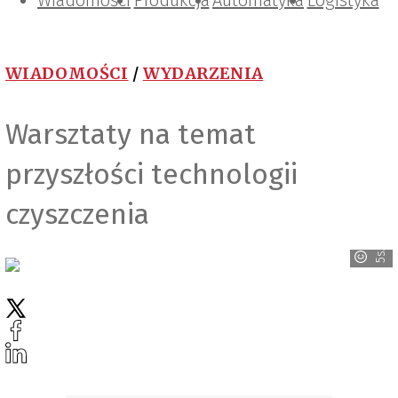
Wiadomości
Projektowanie i konstrukcje
Zarządzanie i IT
Tematy specjalne
Produkcja
Automatyka
Logistyka
WIADOMOŚCI
/
WYDARZENIA
Warsztaty na temat
5sAutomate/IceTech
przyszłości technologii
czyszczenia