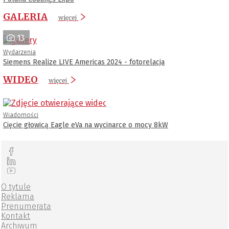
GALERIA
więcej
13
Wydarzenia
Siemens Realize LIVE Americas 2024 - fotorelacja
WIDEO
więcej
Wiadomości
Cięcie głowicą Eagle eVa na wycinarce o mocy 8kW
O tytule
Reklama
Prenumerata
Kontakt
Archiwum