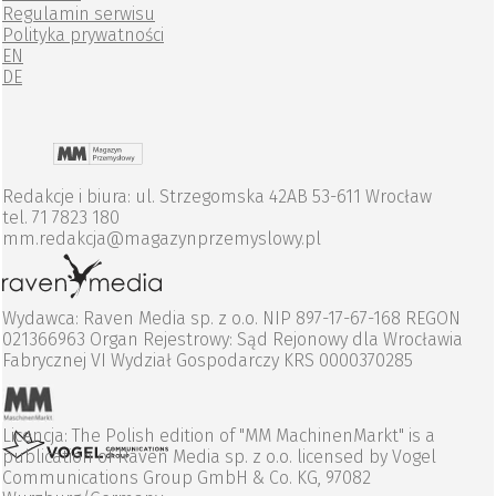
Regulamin serwisu
Polityka prywatności
EN
DE
Redakcje i biura: ul. Strzegomska 42AB 53-611 Wrocław
tel. 71 7823 180
mm.redakcja@magazynprzemyslowy.pl
Wydawca: Raven Media sp. z o.o. NIP 897-17-67-168 REGON
021366963 Organ Rejestrowy: Sąd Rejonowy dla Wrocławia
Fabrycznej VI Wydział Gospodarczy KRS 0000370285
Licencja: The Polish edition of "MM MachinenMarkt" is a
publication of Raven Media sp. z o.o. licensed by Vogel
Communications Group GmbH & Co. KG, 97082