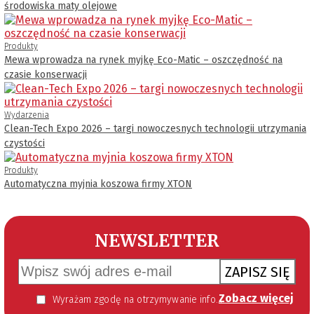
środowiska maty olejowe
Produkty
Mewa wprowadza na rynek myjkę Eco-Matic – oszczędność na
czasie konserwacji
Wydarzenia
Clean-Tech Expo 2026 – targi nowoczesnych technologii utrzymania
czystości
Produkty
Automatyczna myjnia koszowa firmy XTON
NEWSLETTER
ZAPISZ SIĘ
Zobacz więcej
Wyrażam zgodę na otrzymywanie informacji handlowej kierowanej do mnie za pomocą środków komunikacji elektronicznej w szczególności poczty elektronicznej zgodnie z przepisem art. 10 ust 2 ustawy z dnia 18 lipca 2002 roku o świadczeniu usług drogą elektroniczną (Dz. U. 144 z 2002 r. poz. 1204). Zgoda jest dobrowolna, jednak jej wyrażenie jest konieczne, aby otrzymywać newsletter.