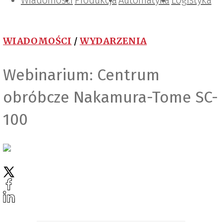
Wiadomości
Projektowanie i konstrukcje
Zarządzanie i IT
Tematy specjalne
Produkcja
Automatyka
Logistyka
WIADOMOŚCI
/
WYDARZENIA
Webinarium: Centrum
obróbcze Nakamura-Tome SC-
100