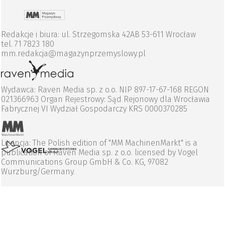
Redakcje i biura: ul. Strzegomska 42AB 53-611 Wrocław
tel. 71 7823 180
mm.redakcja@magazynprzemyslowy.pl
Wydawca: Raven Media sp. z o.o. NIP 897-17-67-168 REGON
021366963 Organ Rejestrowy: Sąd Rejonowy dla Wrocławia
Fabrycznej VI Wydział Gospodarczy KRS 0000370285
Licencja: The Polish edition of "MM MachinenMarkt" is a
publication of Raven Media sp. z o.o. licensed by Vogel
Communications Group GmbH & Co. KG, 97082
Wurzburg/Germany.