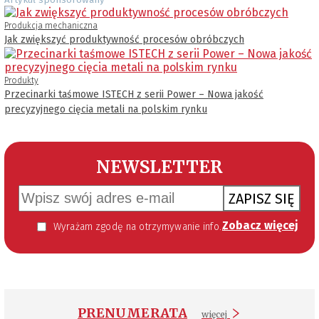
Artykuł sponsorowany
Produkcja mechaniczna
Jak zwiększyć produktywność procesów obróbczych
Produkty
Przecinarki taśmowe ISTECH z serii Power – Nowa jakość
precyzyjnego cięcia metali na polskim rynku
NEWSLETTER
ZAPISZ SIĘ
Zobacz więcej
Wyrażam zgodę na otrzymywanie informacji handlowej kierowanej do mnie za pomocą środków komunikacji elektronicznej w szczególności poczty elektronicznej zgodnie z przepisem art. 10 ust 2 ustawy z dnia 18 lipca 2002 roku o świadczeniu usług drogą elektroniczną (Dz. U. 144 z 2002 r. poz. 1204). Zgoda jest dobrowolna, jednak jej wyrażenie jest konieczne, aby otrzymywać newsletter.
PRENUMERATA
więcej