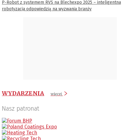
P-Robot z systemem RVS na Blechexpo 2025 – inteligentna
robotyzacja odpowiedzią na wyzwania branży
WYDARZENIA
więcej
Nasz patronat