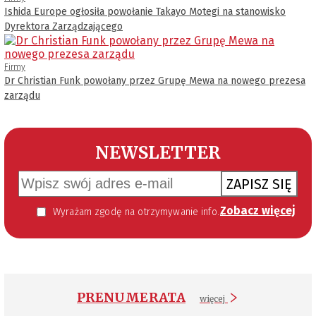
Ishida Europe ogłosiła powołanie Takayo Motegi na stanowisko
Dyrektora Zarządzającego
Firmy
Dr Christian Funk powołany przez Grupę Mewa na nowego prezesa
zarządu
NEWSLETTER
ZAPISZ SIĘ
Zobacz więcej
Wyrażam zgodę na otrzymywanie informacji handlowej kierowanej do mnie za pomocą środków komunikacji elektronicznej w szczególności poczty elektronicznej zgodnie z przepisem art. 10 ust 2 ustawy z dnia 18 lipca 2002 roku o świadczeniu usług drogą elektroniczną (Dz. U. 144 z 2002 r. poz. 1204). Zgoda jest dobrowolna, jednak jej wyrażenie jest konieczne, aby otrzymywać newsletter.
PRENUMERATA
więcej