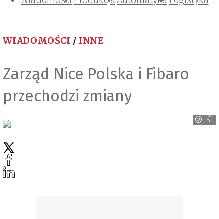
Wiadomości
Projektowanie i konstrukcje
Zarządzanie i IT
Tematy specjalne
Produkcja
Automatyka
Logistyka
WIADOMOŚCI
/
INNE
Zarząd Nice Polska i Fibaro
przechodzi zmiany
Pixabay