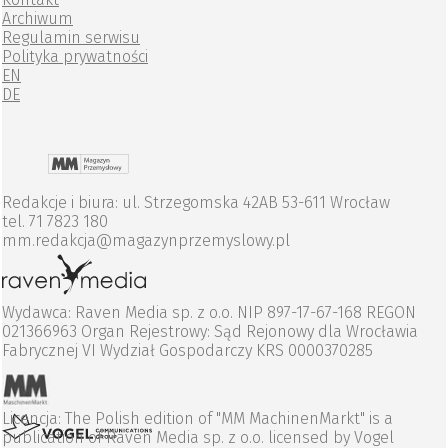
Archiwum
Regulamin serwisu
Polityka prywatności
EN
DE
Redakcje i biura: ul. Strzegomska 42AB 53-611 Wrocław
tel. 71 7823 180
mm.redakcja@magazynprzemyslowy.pl
Wydawca: Raven Media sp. z o.o. NIP 897-17-67-168 REGON
021366963 Organ Rejestrowy: Sąd Rejonowy dla Wrocławia
Fabrycznej VI Wydział Gospodarczy KRS 0000370285
Licencja: The Polish edition of "MM MachinenMarkt" is a
publication of Raven Media sp. z o.o. licensed by Vogel