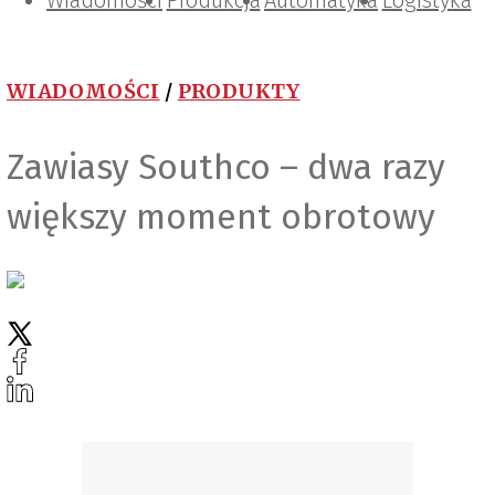
Wiadomości
Projektowanie i konstrukcje
Zarządzanie i IT
Tematy specjalne
Produkcja
Automatyka
Logistyka
WIADOMOŚCI
/
PRODUKTY
Zawiasy Southco – dwa razy
większy moment obrotowy