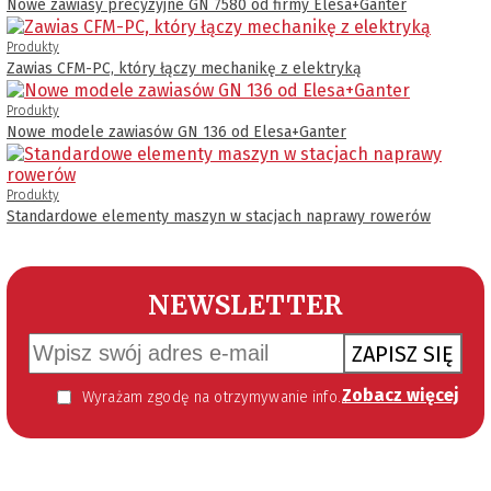
Nowe zawiasy precyzyjne GN 7580 od firmy Elesa+Ganter
Produkty
Zawias CFM-PC, który łączy mechanikę z elektryką
Produkty
Nowe modele zawiasów GN 136 od Elesa+Ganter
Produkty
Standardowe elementy maszyn w stacjach naprawy rowerów
NEWSLETTER
ZAPISZ SIĘ
Zobacz więcej
Wyrażam zgodę na otrzymywanie informacji handlowej kierowanej do mnie za pomocą środków komunikacji elektronicznej w szczególności poczty elektronicznej zgodnie z przepisem art. 10 ust 2 ustawy z dnia 18 lipca 2002 roku o świadczeniu usług drogą elektroniczną (Dz. U. 144 z 2002 r. poz. 1204). Zgoda jest dobrowolna, jednak jej wyrażenie jest konieczne, aby otrzymywać newsletter.