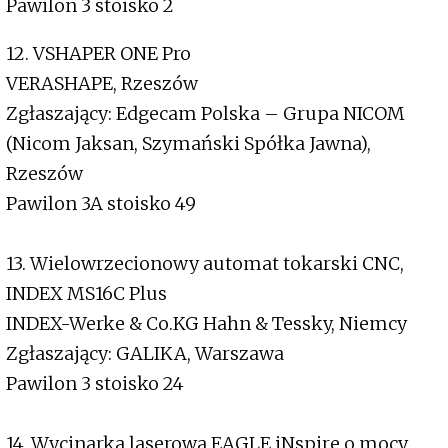
Pawilon 3 stoisko 2
12. VSHAPER ONE Pro
VERASHAPE, Rzeszów
Zgłaszający: Edgecam Polska – Grupa NICOM
(Nicom Jaksan, Szymański Spółka Jawna),
Rzeszów
Pawilon 3A stoisko 49
13. Wielowrzecionowy automat tokarski CNC,
INDEX MS16C Plus
INDEX-Werke & Co.KG Hahn & Tessky, Niemcy
Zgłaszający: GALIKA, Warszawa
Pawilon 3 stoisko 24
14. Wycinarka laserowa EAGLE iNspire o mocy