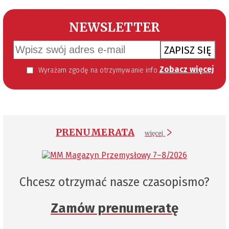
NEWSLETTER
ZAPISZ SIĘ
Zobacz więcej
Wyrażam zgodę na otrzymywanie informacji handlowej kierowanej do mnie za pomocą środków komunikacji elektronicznej w szczególności poczty elektronicznej zgodnie z przepisem art. 10 ust 2 ustawy z dnia 18 lipca 2002 roku o świadczeniu usług drogą elektroniczną (Dz. U. 144 z 2002 r. poz. 1204). Zgoda jest dobrowolna, jednak jej wyrażenie jest konieczne, aby otrzymywać newsletter.
PRENUMERATA
więcej
Chcesz otrzymać nasze czasopismo?
Zamów prenumeratę